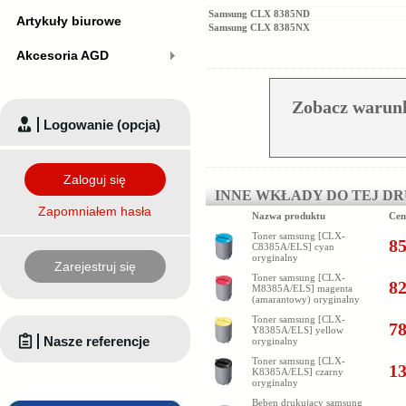
Samsung CLX 8385ND
Artykuły biurowe
Samsung CLX 8385NX
Akcesoria AGD
Zobacz warunk
Logowanie (opcja)
Zaloguj się
INNE WKŁADY DO TEJ D
Zapomniałem hasła
Nazwa produktu
Cen
Toner samsung [CLX-
85
C8385A/ELS] cyan
oryginalny
Zarejestruj się
Toner samsung [CLX-
82
M8385A/ELS] magenta
(amarantowy) oryginalny
Toner samsung [CLX-
78
Y8385A/ELS] yellow
Nasze referencje
oryginalny
Toner samsung [CLX-
13
K8385A/ELS] czarny
oryginalny
Bęben drukujący samsung