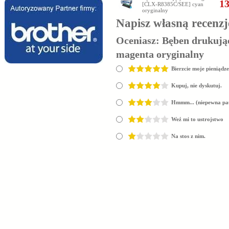
13
[CLX-R8385C/SEE] cyan
oryginalny
Napisz własną recenzj
Oceniasz:
Bęben drukuj
magenta oryginalny
Bierzcie moje pieniądze
Kupuj, nie dyskutuj.
Hmmm... (niepewna pa
Weź mi to ustrojstwo
Na stos z nim.