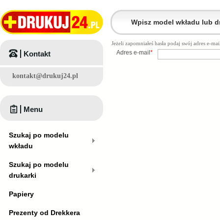
Jeżeli zapomniałeś hasła podaj swój adres e-
Adres e-mail
*
Kontakt
kontakt@drukuj24.pl
Menu
Szukaj po modelu
wkładu
Szukaj po modelu
drukarki
Papiery
Prezenty od Drekkera