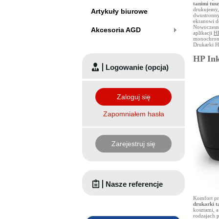
tanimi tus
drukujemy,
Artykuły biurowe
dwustronny
ekranowi d
Nowoczesne
Akcesoria AGD
aplikacji
HP
monochroma
Drukarki H
HP Ink
Logowanie (opcja)
Zaloguj się
Zapomniałem hasła
Zarejestruj się
Nasze referencje
Komfort pr
drukarki t
kosztami, 
rodzajach 