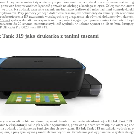
zami
. Urządzenie zmieści się w niedużym pomieszczeniu, a na dodatek nie musi nawet stać tam, g
 ponieważ bezprzewodowa łączność pozwala na obsługę z każdego miejsca. Zaletę stanowi auto
 wydruk. Na dodatek wszystkie zadania można łatwo realizować i mieć nad nimi kontrolę dzię
otykowemu. Przy pomocy jednego dotknięcia zeskanujesz dokumenty do chmury lub wiadomośc
 zabezpieczenia HP gwarantują wysoką ochronę urządzenia, ale również dokumentów i danych.
 Smart
zyskasz dodatkowe wsparcie m.in. w postaci wygodnych powiadomień i chatbota. Urząd
tycznie do 20 str./min, natomiast szybkość wydruku w kolorze wynosi do 10 str./min. Pasujący
P OfficeJet Pro 8023:
tusz HP 912
.
 Tank 319 jako drukarka z tanimi tuszami
acy w niewielkim biurze i domu zapewni również urządzenie wielofunkcyjne
HP Ink Tank 319
.
anie w eksploatacji
, takie jak właśnie wymieniona, ponieważ już sam ich zakup nie wiąże się z 
a na dodatek oferują szereg funkcjonalnych rozwiązań.
HP Ink Tank 319
umożliwia wydruk na r
papieru, a przy tym wysoką rozdzielczość wydruku. Urządzenie jest wyposażone w system stałego