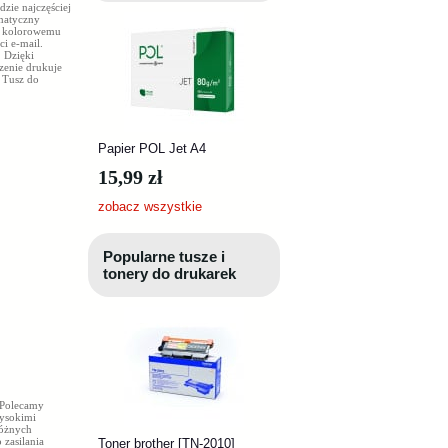
dzie najczęściej
matyczny
ki kolorowemu
i e-mail.
 Dzięki
zenie drukuje
 Tusz do
Papier POL Jet A4
15,99 zł
zobacz wszystkie
Popularne tusze i
tonery do drukarek
 Polecamy
wysokimi
óżnych
 zasilania
Toner brother [TN-2010]