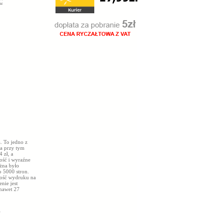
C
. To jedno z
 a przy tym
 zł, a
ość i wyraźne
żna było
o 5000 stron.
wość wydruku na
nie jest
 nawet 27
i