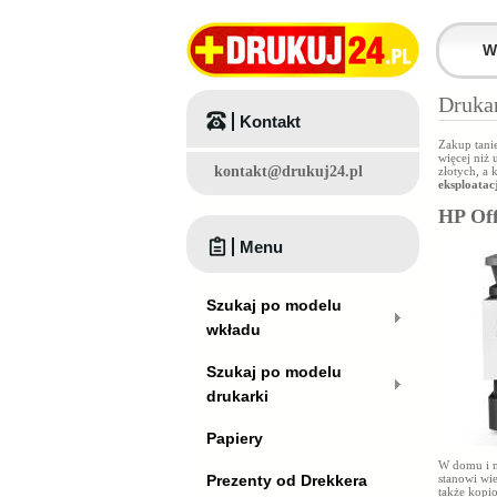
Drukar
Kontakt
Zakup tanie
więcej niż 
kontakt@drukuj24.pl
złotych, a
eksploatac
HP Off
Menu
Szukaj po modelu
wkładu
Szukaj po modelu
drukarki
Papiery
W domu i m
Prezenty od Drekkera
stanowi wi
także kopi