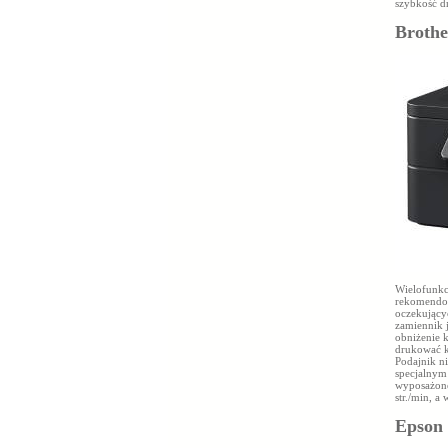
szybkość d
Brothe
Wielofunkc
rekomendow
oczekującyc
zamiennik 
obniżenie 
drukować k
Podajnik n
specjalnym
wyposażone
str./min, a
Epson 