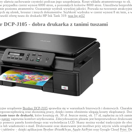
ry ułatwia zachowanie czystości podczas jego uzupełniania. Koszt wkładu atramentowego to ok. 
w przypadku czerni wynosi 6000 stron, a pozostałych kolorów 8000 stron. Umożliwia bezprob
nie poziomu atramentów. Gwarantuje wydruk wysokiej jakości. Pozwala na tworzenie atrakcyjni
cych się ulotek, broszur i innych dokumentów. Szybkość wydruku w czerni wynosi 8 str./min, a 
prawdź ofertę tuszu do drukarki HP Ink Tank 319:
tusz hp gt52
r DCP-J105 - dobra drukarka z tanimi tuszami
yjne urządzenie
Brother DCP-J105
sprawdza się w warunkach biurowych i domowych. Charakter
rgooszczędnością oraz ekonomią pracy, dzięki czemu obniżeniu ulegają koszty eksploatacji. D
tanie tusze do drukarki
, które kosztują ok. 30 zł. Jeszcze mniej, ok. 17 zł, zapłacisz za ich zam
a
papier
zapewnia komfort użytkowania. Zdecydowanym plusem jest bezprzewodowe drukowanie 
zy pomocy panelu kontrolnego oraz wyświetlacza LCD. Skany można wysłać tradycyjnie do obra
ku lub wiadomości e-mail. Drukowanie oraz skanowanie jest możliwe przy użyciu wielu urządze
i tabletów – dzięki aplikacjom Brother iPrint&Scan, Apple AirPrint oraz Google Cloud Print. Do 