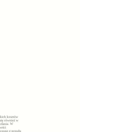
kich kosztów
się również w
zlania. W
ności
czono z przodu