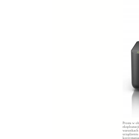
Prosta w o
eksploatac
warunkach 
urządzeniu
korzystani