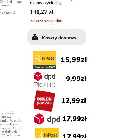
30-40 zł – jego
czarny oryginalny
lemowe
e
180,27 zł
w kolorze 5
zobacz wszystkie
Koszty dostawy
yzuje się
odatkowo
ienniki. Pojemny
i intuicyjna
zów, ale też do
ń mobilnych –
27 str./min to