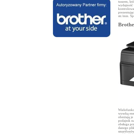
tuszem, któ
wydajność 
kontrolowa
prezentują
str./min. S
Brothe
Wielofunkc
wysoką ene
obniżają je
podajnik n
obsługa pr
danego pli
smartfonów 