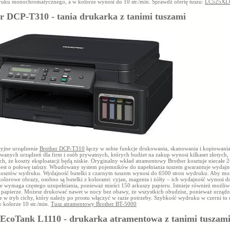
ruku monochromatycznego, a w kolorze wynosi do 10 str./min. Sprawdź ofertę tuszu:
LC525XL
r DCP-T310 - tania drukarka z tanimi tuszami
yjne urządzenie
Brother DCP-T310
łączy w sobie funkcje drukowania, skanowania i kopiowania
anych urządzeń dla firm i osób prywatnych, których budżet na zakup wynosi kilkaset złotych,
h, że koszty eksploatacji będą niskie. Oryginalny wkład atramentowy Brother kosztuje niecałe 24
jest o połowę tańszy. Wbudowany system pojemników do napełniania tuszem gwarantuje wydajn
kosztów wydruku. Wydajność butelki z czarnym tuszem wynosi do 6500 stron wydruku. Aby mo
olorowe obrazy, osobno są butelki z kolorami: cyjan, magenta i żółty – ich wydajność wynosi d
ie wymaga częstego uzupełniania, ponieważ mieści 150 arkuszy papieru. Istnieje również możli
 papierze. Możesz drukować nawet w nocy bez obawy, że wszystkich obudzisz, ponieważ urządze
 w tryb cichy, który należy po prostu włączyć w razie potrzeby. Szybkość wydruku w czerni to
 w kolorze 10 str./min.
Tusz atramentowy Brother BT-5000
EcoTank L1110 - drukarka atramentowa z tanimi tuszam