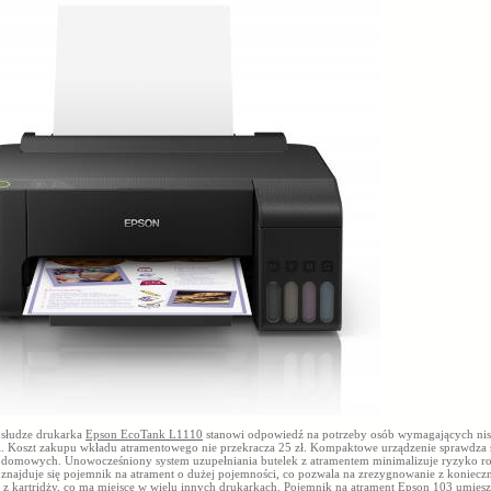
bsłudze drukarka
Epson EcoTank L1110
stanowi odpowiedź na potrzeby osób wymagających nis
ji. Koszt zakupu wkładu atramentowego nie przekracza 25 zł. Kompaktowe urządzenie sprawdza 
domowych. Unowocześniony system uzupełniania butelek z atramentem minimalizuje ryzyko ro
 znajduje się pojemnik na atrament o dużej pojemności, co pozwala na zrezygnowanie z koniecz
a z kartridży, co ma miejsce w wielu innych drukarkach. Pojemnik na atrament
Epson 103
umiesz