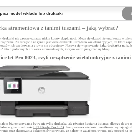
ka atramentowa z tanimi tuszami – jaką wybrać?
j drukarki nie zawsze oznacza niskie koszty eksploatacji. Może się okazać, że tusz kosztuje tyle 
urządzenie. Na szczęście na rynku jest wiele drukarek i urządzeń wielofunkcyjnych, za które zapł
 kosztów ich użytkowania prawie nie odczujemy. Nasuwa się więc pytanie:
jaka drukarka najtań
ji
? Oto 5 polecanych drukarek atramentowych, którym warto przyjrzeć się bliżej.
iceJet Pro 8023, czyli urządzenie wielofunkcyjne z tanimi
ałym biurze przydatna bywa nie tylko drukarka, ale również kopiarka i skaner, dlatego dobre r
elofunkcyjne urządzenie
HP OfficeJet Pro 8023
. Kompaktowa wielkość i możliwość wydajnego d
owania oraz skanowania dokumentów sprawiają, że należy je wziąć pod uwagę, gdy potrzebna je