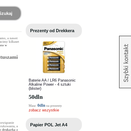
Szukaj
Prezenty od Drekkera
samo, a nawet
acimy kilkaset
sza w
 tuszami
Baterie AA / LR6 Panasonic
Alkaline Power - 4 sztuki
(blister)
50
dln
0dln
Masz:
na prezenty
zobacz wszystkie
ozwiązanie
Papier POL Jet A4
rukowania, a
st
drukarka z