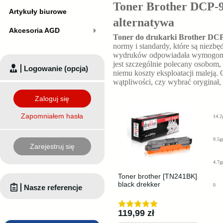
Toner Brother DCP-
Artykuły biurowe
alternatywa
Akcesoria AGD
Toner do drukarki Brother D
normy i standardy, które są niezbę
wydruków odpowiadała wymogom
jest szczególnie polecany osobom,
Logowanie (opcja)
niemu koszty eksploatacji maleją.
wątpliwości, czy wybrać oryginał
Zaloguj się
Zapomniałem hasła
14.2
9.5g
Zarejestruj się
4.7g
Toner brother [TN241BK]
black drekker
0
Nasze referencje
119,99 zł