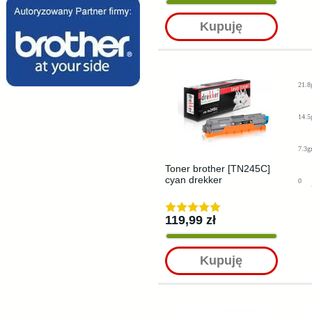
Kupuję
21.8
14.5
7.3g
Toner brother [TN245C]
cyan drekker
0
119,99 zł
Kupuję