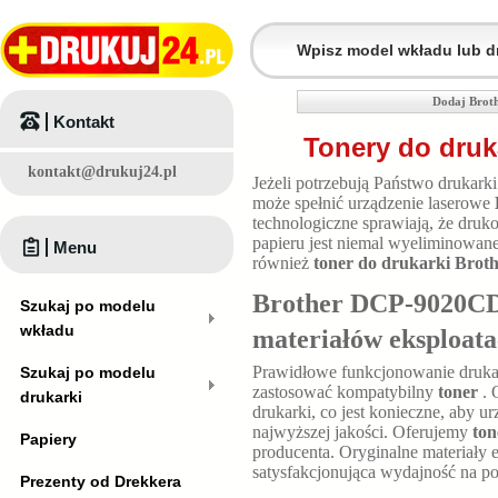
Dodaj Brot
Kontakt
Tonery do dru
kontakt@drukuj24.pl
Jeżeli potrzebują Państwo drukar
może spełnić urządzenie laserowe
technologiczne sprawiają, że druk
papieru jest niemal wyeliminowan
Menu
również
toner do drukarki Br
Brother DCP-9020CDW
Szukaj po modelu
wkładu
materiałów eksploat
Prawidłowe funkcjonowanie druk
Szukaj po modelu
zastosować kompatybilny
toner
. 
drukarki
drukarki, co jest konieczne, aby u
najwyższej jakości. Oferujemy
to
Papiery
producenta. Oryginalne materiały e
satysfakcjonująca wydajność na p
Prezenty od Drekkera