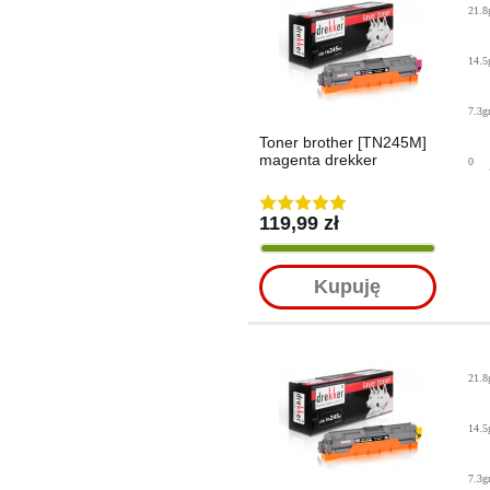
21.8
14.5
7.3g
Toner brother [TN245M]
magenta drekker
0
119,99 zł
Kupuję
21.8
14.5
7.3g