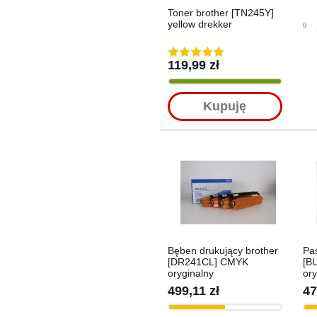
Toner brother [TN245Y]
yellow drekker
0
119,99 zł
Kupuję
Bęben drukujący brother
Pas
[DR241CL] CMYK
[B
oryginalny
ory
499,11 zł
47