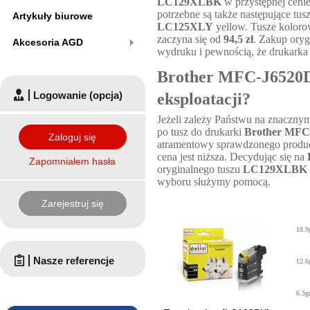
LC129XLBK
w przystępnej ceni
potrzebne są także następujące tus
Artykuły biurowe
LC125XLY
yellow. Tusze kolor
zaczyna się od
94,5 zł
. Zakup oryg
Akcesoria AGD
wydruku i pewnością, że drukarka
Brother MFC-J6520DW
Logowanie (opcja)
eksploatacji?
Jeżeli zależy Państwu na znaczny
po tusz do drukarki
Brother MF
Zaloguj się
atramentowy sprawdzonego producen
cena jest niższa. Decydując się na
Zapomniałem hasła
oryginalnego tuszu
LC129XLBK
wyboru służymy pomocą.
Zarejestruj się
18.9
Nasze referencje
12.6
6.3g