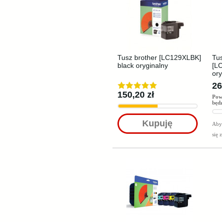
Tusz brother [LC129XLBK]
Tus
black oryginalny
[L
ory
26
150,20 zł
Pow
będ
Kupuję
Aby 
się 