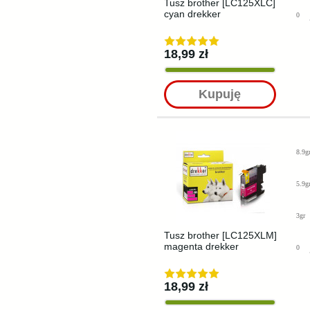
Tusz brother [LC125XLC]
cyan drekker
0
18,99 zł
Kupuję
8.9g
5.9g
3gr
Tusz brother [LC125XLM]
magenta drekker
0
18,99 zł