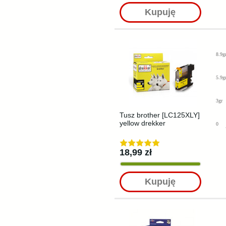
Kupuję
8.9g
5.9g
3gr
Tusz brother [LC125XLY]
yellow drekker
0
18,99 zł
Kupuję