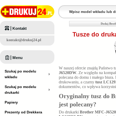
Dodaj Brot
Kontakt
Tusze do druk
kontakt@drukuj24.pl
Menu
W naszej ofercie znajdą Państwo t
Szukaj po modelu
J6520DW
. Ze względu na komp
wkładu
polecana do domu i małego biura.
drukowaniu, a czarny
tusz LC12
dokumentów, co wpływa korzystnie
Szukaj po modelu
drukarki
Oryginalny tusz do 
Papiery
jest polecany?
Do drukarki
Brother MFC-J65
Prezenty od Drekkera