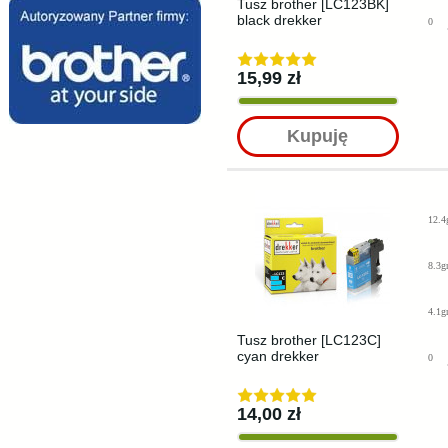
Tusz brother [LC123BK]
black drekker
0
15,99 zł
Kupuję
12.4
8.3g
4.1g
Tusz brother [LC123C]
cyan drekker
0
14,00 zł