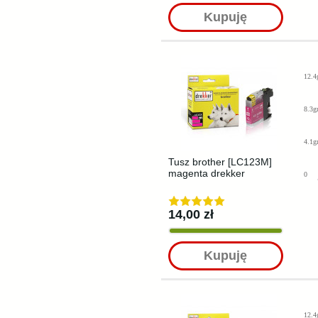
Kupuję
12.4
8.3g
4.1g
Tusz brother [LC123M]
magenta drekker
0
14,00 zł
Kupuję
12.4