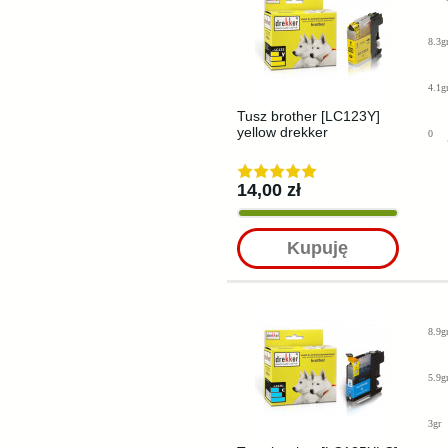
8.3g
4.1g
Tusz brother [LC123Y]
yellow drekker
0
14,00 zł
Kupuję
8.9g
5.9g
3gr