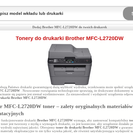
Dodaj Brother MFC-L2720DW do twoich drukarek
Tonery do drukarki Brother MFC-L2720DW
rzebują Państwo drukarki gwarantującej dużą szybkość wydruku, oczekiwania może spełnić urząd
MFC-L2720DW
. Nowoczesne rozwiązania technologiczne sprawiają, że drukowane dokumenty s
 zacinanie się papieru jest niemal wyeliminowane. Za niezawodność i wydajność urządzenia odpo
drukarki Brother MFC-L2720DW
.
r MFC-L2720DW toner – zalety oryginalnych materiałów
atacyjnych
 funkcjonowanie drukarki
Brother MFC-L2720DW
wymaga, aby zastosować kompatybilny
to
toner jest tworzony z myślą o wymogach drukarki, co jest konieczne, aby urządzenie działało p
 wydruki najwyższej jakości. Oferujemy
toner do drukarki Brother MFC-L2720DW
z gwaranc
materiały eksploatacyjne to nie tylko wysoka jakość, ale również satysfakcjonująca wydajność 