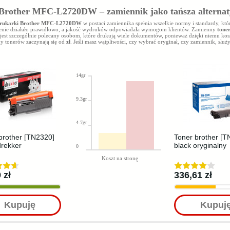
Brother MFC-L2720DW – zamiennik jako tańsza alterna
drukarki Brother MFC-L2720DW
w postaci zamiennika spełnia wszelkie normy i standardy, któ
enie działało prawidłowo, a jakość wydruków odpowiadała wymogom klientów. Zamienny
tone
jest szczególnie polecany osobom, które drukują wiele dokumentów, ponieważ dzięki niemu kosz
ny tonerów zaczynają się od
zł
. Jeśli masz wątpliwości, czy wybrać oryginał, czy zamiennik, sł
14gr
9.3gr
4.7gr
brother [TN2320]
Toner brother [T
drekker
black oryginalny
0
Koszt na stronę
 zł
336,61 zł
Kupuję
Kupuj