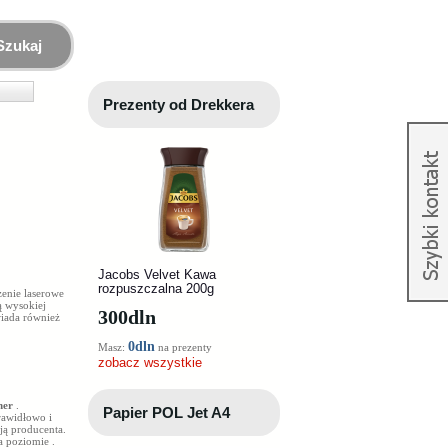
Szukaj
Prezenty od Drekkera
Jacobs Velvet Kawa
rozpuszczalna 200g
zenie laserowe
ą wysokiej
300
dln
wiada również
0dln
Masz:
na prezenty
zobacz wszystkie
ner
.
Papier POL Jet A4
rawidłowo i
ją producenta.
na poziomie
.