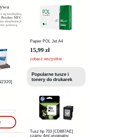
tywa
re są niezbędne,
r Brother MFC-
ty eksploatacji
użymy pomocą.
Papier POL Jet A4
15,99 zł
zobacz wszystkie
Popularne tusze i
tonery do drukarek
N2320]
ę
Tusz hp 703 [CD887AE]
czarny 4ml oryginalny