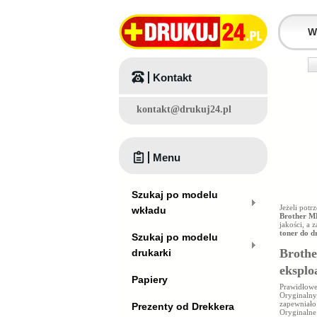
Kontakt
kontakt@drukuj24.pl
Menu
Szukaj po modelu
Jeżeli pot
wkładu
Brother 
jakości, a
toner do 
Szukaj po modelu
Brothe
drukarki
eksplo
Papiery
Prawidłowe
Oryginalny 
zapewniało
Prezenty od Drekkera
Oryginalne 