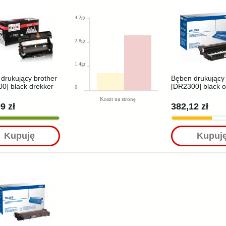
4.2gr
2.8gr
1.4gr
drukujący brother
Bęben drukujący 
0] black drekker
[DR2300] black o
0
Koszt na stronę
9 zł
382,12 zł
Kupuję
Kupuj