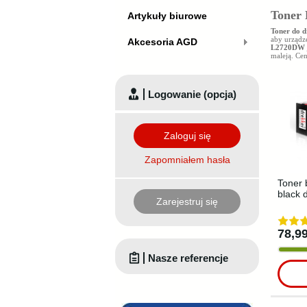
Toner 
Artykuły biurowe
Toner do 
aby urządz
Akcesoria AGD
L2720DW
maleją. Ce
Logowanie (opcja)
Zaloguj się
Zapomniałem hasła
Toner 
black 
Zarejestruj się
78,99
Nasze referencje