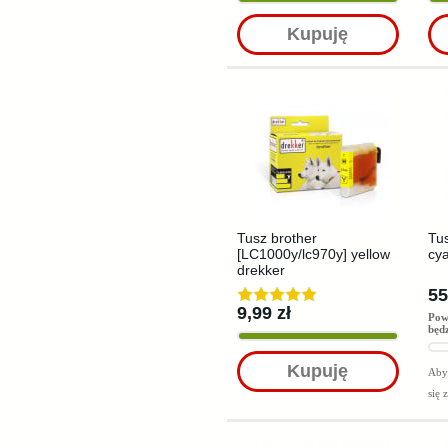
Kupuję
Tusz brother
Tu
[LC1000y/lc970y] yellow
cya
drekker
55
9,99 zł
Pow
będ
Kupuję
Aby 
się 