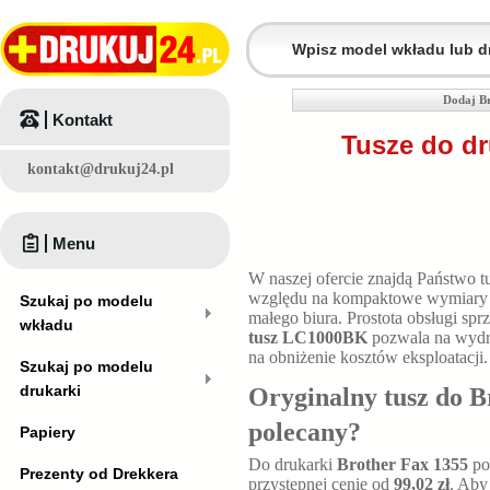
Dodaj B
Kontakt
Tusze do dr
kontakt@drukuj24.pl
Menu
W naszej ofercie znajdą Państwo t
względu na kompaktowe wymiar
Szukaj po modelu
małego biura. Prostota obsługi s
wkładu
tusz LC1000BK
pozwala na wyd
na obniżenie kosztów eksploatacji.
Szukaj po modelu
drukarki
Oryginalny tusz do B
polecany?
Papiery
Do drukarki
Brother Fax 1355
po
Prezenty od Drekkera
przystępnej cenie od
99,02 zł
. Aby