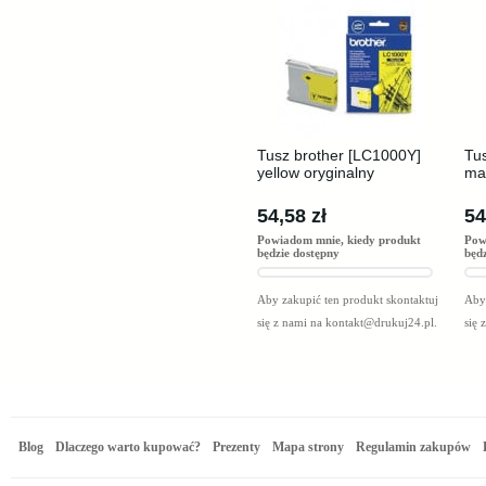
Tusz brother [LC1000Y]
Tu
yellow oryginalny
ma
54,58 zł
54
Powiadom mnie, kiedy produkt
Pow
będzie dostępny
będ
Aby zakupić ten produkt skontaktuj
Aby 
się z nami na
kontakt@drukuj24.pl
.
się 
Blog
Dlaczego warto kupować?
Prezenty
Mapa strony
Regulamin zakupów