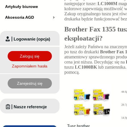
następujące tusze:
LC1000M
mage
Artykuły biurowe
kolorowe zapewniają możliwość 
Zakup oryginalnego tuszu jest ró
Akcesoria AGD
drukarka będzie funkcjonować bez
Brother Fax 1355 tusz
eksploatacji?
Logowanie (opcja)
Jeżeli zależy Państwu na znaczny
po tusz do drukarki
Brother Fax 
Zaloguj się
atramentowy sprawdzonego producen
cena jest niższa. Decydując się na
Zapomniałem hasła
tuszu
LC1000BK
lub zamiennika.
pomocą.
Zarejestruj się
44.6
29.7
Nasze referencje
14.9
Tusz brother