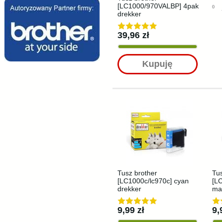
[LC1000/970VALBP] 4pak
0
drekker
39,96 zł
Kupuję
Tusz brother
Tus
[LC1000c/lc970c] cyan
[L
drekker
ma
9,99 zł
9,