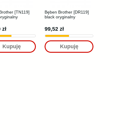
Brother [TN119]
Bęben Brother [DR119]
oryginalny
black oryginalny
 zł
99,52 zł
Kupuję
Kupuję