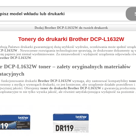
Dodaj Brother DCP-L1632W do twoich drukarek
Tonery do drukarki Brother DCP-L1632W
rzebują Państwo drukarki gwarantującej dużą szybkość wydruku, oczekiwania może spełnić urząd
DCP-L1632W
. Nowoczesne rozwiązania technologiczne sprawiają, że drukowane dokumenty są wy
e się papieru jest niemal wyeliminowane. Za niezawodność i wydajność urządzenia odpowiada r
Brother DCP-L1632W
.
r DCP-L1632W toner – zalety oryginalnych materiałów
atacyjnych
 funkcjonowanie drukarki
Brother DCP-L1632W
wymaga, aby zastosować kompatybilny
ton
tworzony z myślą o wymogach drukarki, co jest konieczne, aby urządzenie działało prawidłowo i
jwyższej jakości. Oferujemy
toner do drukarki Brother DCP-L1632W
z gwarancją producenta
ksploatacyjne to nie tylko wysoka jakość, ale również satysfakcjonująca wydajność na poziomie
.