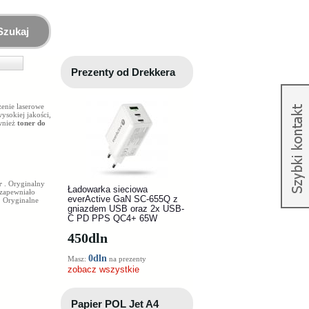
Szukaj
Prezenty od Drekkera
zenie laserowe
sokiej jakości,
ównież
toner do
er
. Oryginalny
Ładowarka sieciowa
 zapewniało
everActive GaN SC-655Q z
. Oryginalne
gniazdem USB oraz 2x USB-
C PD PPS QC4+ 65W
450
dln
0dln
Masz:
na prezenty
zobacz wszystkie
Papier POL Jet A4