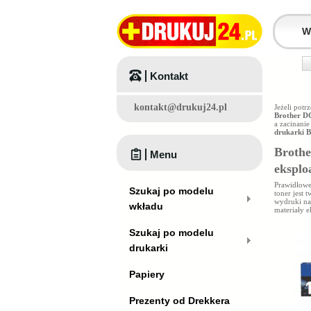
Kontakt
kontakt@drukuj24.pl
Jeżeli pot
Brother 
a zacinani
drukarki 
Brothe
Menu
eksplo
Prawidłowe
Szukaj po modelu
toner jest 
wydruki na
wkładu
materiały e
Szukaj po modelu
drukarki
Papiery
Prezenty od Drekkera