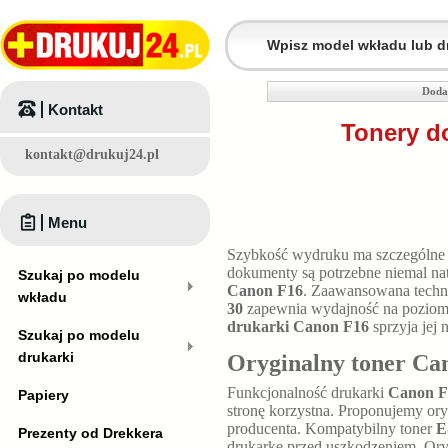
Doda
Kontakt
Tonery d
kontakt@drukuj24.pl
Menu
Szybkość wydruku ma szczególne 
dokumenty są potrzebne niemal na
Szukaj po modelu
Canon F16
. Zaawansowana techno
wkładu
30
zapewnia wydajność na pozio
drukarki Canon F16
sprzyja jej
Szukaj po modelu
drukarki
Oryginalny toner Can
Funkcjonalność drukarki
Canon F
Papiery
stronę korzystna. Proponujemy or
producenta. Kompatybilny toner
E
Prezenty od Drekkera
drukarkę przed uszkodzeniem. Oryg