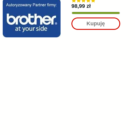
98,99 zł
Kupuję