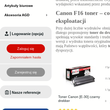
wydajności wskazanej przez produ
Artykuły biurowe
Canon F16 toner – co
Akcesoria AGD
eksploatacji
Przy dużej liczbie wydruków obniż
dlatego proponujemy
toner do dr
Logowanie (opcja)
spełniają wysokie standardy i tr
wersji z wydruku tonera oryginaln
mają Państwo wątpliwości, który
t
Zaloguj się
dyspozycji.
Zapomniałem hasła
17gr
Zarejestruj się
11.3
5.7g
Nasze referencje
Toner Canon [E-30] czarny
drekker
0