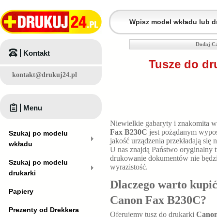
Dodaj C
Kontakt
Tusze do dr
kontakt@drukuj24.pl
Menu
Niewielkie gabaryty i znakomita 
Fax B230C
jest pożądanym wypos
Szukaj po modelu
jakość urządzenia przekładają się
wkładu
U nas znajdą Państwo oryginalny 
drukowanie dokumentów nie będzie
Szukaj po modelu
wyrazistość.
drukarki
Dlaczego warto kupić
Papiery
Canon Fax B230C
?
Prezenty od Drekkera
Oferujemy tusz do drukarki
Canon