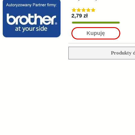
2,79 zł
Kupuję
Produkty d