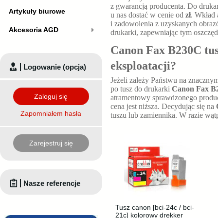
z gwarancją producenta. Do druka
Artykuły biurowe
u nas dostać w cenie od
zł
. Wkład 
i zadowolenia z uzyskanych obraz
Akcesoria AGD
drukarki, zapewniając tym oszczęd
Canon Fax B230C tusz
eksploatacji?
Logowanie (opcja)
Jeżeli zależy Państwu na znaczny
po tusz do drukarki
Canon Fax B
Zaloguj się
atramentowy sprawdzonego producen
cena jest niższa. Decydując się na
Zapomniałem hasła
tuszu
lub zamiennika. W razie wą
Zarejestruj się
Nasze referencje
Tusz canon [bci-24c / bci-
21c] kolorowy drekker