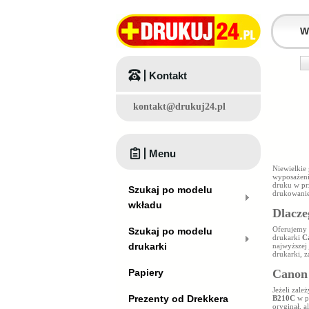
Kontakt
kontakt@drukuj24.pl
Menu
Niewielkie
wyposażeni
druku w prz
Szukaj po modelu
drukowanie
wkładu
Dlacze
Oferujemy 
Szukaj po modelu
drukarki
C
drukarki
najwyższej
drukarki, 
Papiery
Canon 
Jeżeli zal
Prezenty od Drekkera
B210C
w p
oryginał, a