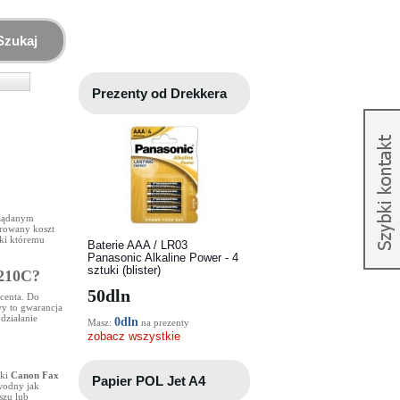
Szukaj
Prezenty od Drekkera
ożądanym
órowany koszt
ęki któremu
Baterie AAA / LR03
Panasonic Alkaline Power - 4
sztuki (blister)
210C
?
50
dln
centa. Do
y to gwarancja
działanie
0dln
Masz:
na prezenty
zobacz wszystkie
rki
Canon Fax
Papier POL Jet A4
wodny jak
uszu
lub