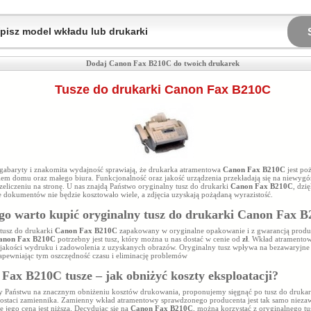
Dodaj Canon Fax B210C do twoich drukarek
Tusze do drukarki Canon Fax B210C
 gabaryty i znakomita wydajność sprawiają, że drukarka atramentowa
Canon Fax B210C
jest p
em domu oraz małego biura. Funkcjonalność oraz jakość urządzenia przekładają się na niewyg
eliczeniu na stronę. U nas znajdą Państwo oryginalny tusz do drukarki
Canon Fax B210C
, dzi
 dokumentów nie będzie kosztowało wiele, a zdjęcia uzyskają pożądaną wyrazistość.
go warto kupić oryginalny tusz do drukarki
Canon Fax B
tusz do drukarki
Canon Fax B210C
zapakowany w oryginalne opakowanie i z gwarancją produ
anon Fax B210C
potrzebny jest tusz, który można u nas dostać w cenie od
zł
. Wkład atramentow
 jakości wydruku i zadowolenia z uzyskanych obrazów. Oryginalny tusz
wpływa na bezawaryjne 
zapewniając tym oszczędność czasu i eliminację problemów
Fax B210C tusze – jak obniżyć koszty eksploatacji?
eży Państwu na znacznym obniżeniu kosztów drukowania, proponujemy sięgnąć po tusz do druka
ostaci zamiennika. Zamienny wkład atramentowy sprawdzonego producenta jest tak samo nieza
le jego cena jest niższa. Decydując się na
Canon Fax B210C
, można korzystać z oryginalnego t