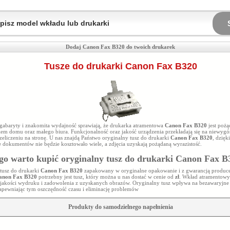
Dodaj Canon Fax B320 do twoich drukarek
Tusze do drukarki Canon Fax B320
 gabaryty i znakomita wydajność sprawiają, że drukarka atramentowa
Canon Fax B320
jest poż
em domu oraz małego biura. Funkcjonalność oraz jakość urządzenia przekładają się na niewyg
eliczeniu na stronę. U nas znajdą Państwo oryginalny tusz do drukarki
Canon Fax B320
, dzięk
 dokumentów nie będzie kosztowało wiele, a zdjęcia uzyskają pożądaną wyrazistość.
go warto kupić oryginalny tusz do drukarki
Canon Fax B
tusz do drukarki
Canon Fax B320
zapakowany w oryginalne opakowanie i z gwarancją produc
anon Fax B320
potrzebny jest tusz, który można u nas dostać w cenie od
zł
. Wkład atramentowy
 jakości wydruku i zadowolenia z uzyskanych obrazów. Oryginalny tusz
wpływa na bezawaryjne 
zapewniając tym oszczędność czasu i eliminację problemów
Produkty do samodzielnego napełnienia