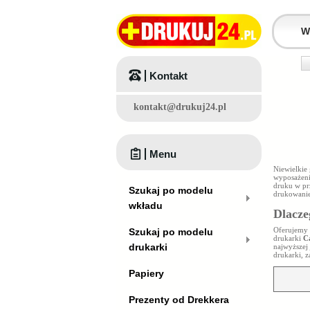
Kontakt
kontakt@drukuj24.pl
Menu
Niewielkie
wyposażeni
druku w prz
Szukaj po modelu
drukowanie
wkładu
Dlacze
Oferujemy 
Szukaj po modelu
drukarki
C
drukarki
najwyższej
drukarki, 
Papiery
Prezenty od Drekkera