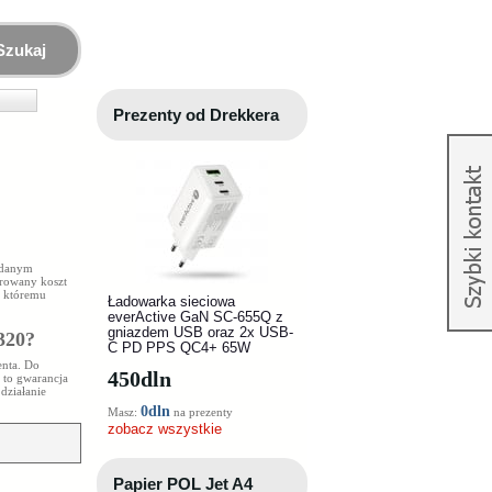
Szukaj
Prezenty od Drekkera
ądanym
órowany koszt
i któremu
Ładowarka sieciowa
everActive GaN SC-655Q z
gniazdem USB oraz 2x USB-
320
?
C PD PPS QC4+ 65W
enta. Do
450
dln
 to gwarancja
działanie
0dln
Masz:
na prezenty
zobacz wszystkie
Papier POL Jet A4