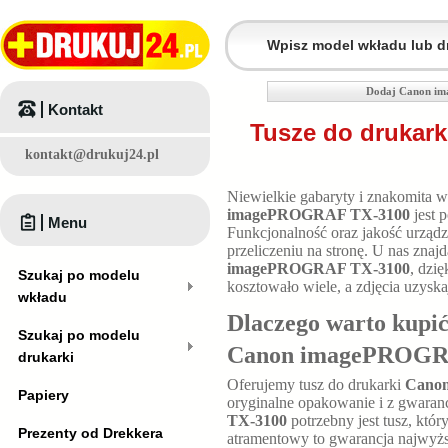
Dodaj Canon im
Kontakt
Tusze do druka
kontakt@drukuj24.pl
Niewielkie gabaryty i znakomita 
imagePROGRAF TX-3100
jest 
Menu
Funkcjonalność oraz jakość urząd
przeliczeniu na stronę. U nas znaj
imagePROGRAF TX-3100
, dzi
Szukaj po modelu
kosztowało wiele, a zdjęcia uzysk
wkładu
Dlaczego warto kupić
Szukaj po modelu
Canon imagePROGR
drukarki
Oferujemy tusz do drukarki
Cano
Papiery
oryginalne opakowanie i z gwaran
TX-3100
potrzebny jest tusz, któ
Prezenty od Drekkera
atramentowy to gwarancja najwyżs