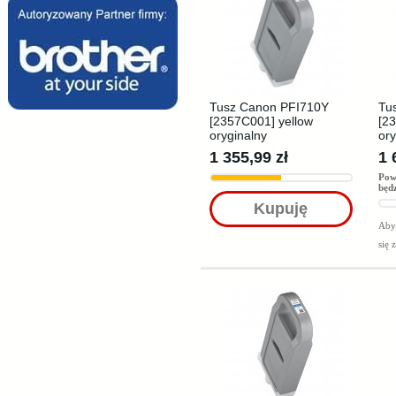
Tusz Canon PFI710Y
Tu
[2357C001] yellow
[2
oryginalny
ory
1 355,99 zł
1 
Pow
będ
Kupuję
Aby 
się 