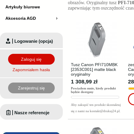
obrazów. Oryginalny tusz
PFI-71
Artykuły biurowe
zapewniając tym oszczędność czas
Akcesoria AGD
Logowanie (opcja)
Zaloguj się
Tusz Canon PFI710MBK
ze
[2353C001] matte black
Ca
Zapomniałem hasła
oryginalny
ory
1 308,99 zł
28
Zarejestruj się
Powiadom mnie, kiedy produkt
będzie dostępny
Aby zakupić ten produkt skontaktuj
się z nami na
kontakt@drukuj24.pl
.
Nasze referencje