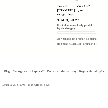
Tusz Canon PFI710C
[2355C001] cyan
oryginalny
1 608,30 zł
Powiadom mnie, kiedy produkt
będzie dostępny
Aby zakupić ten produkt skontaktuj
się z nami na
kontakt@drukuj24.pl
.
Blog
Dlaczego warto kupować?
Prezenty
Mapa strony
Regulamin zakupów
Drukuj24.pl © 2005 - 2026 Oflo sp. z o.o.