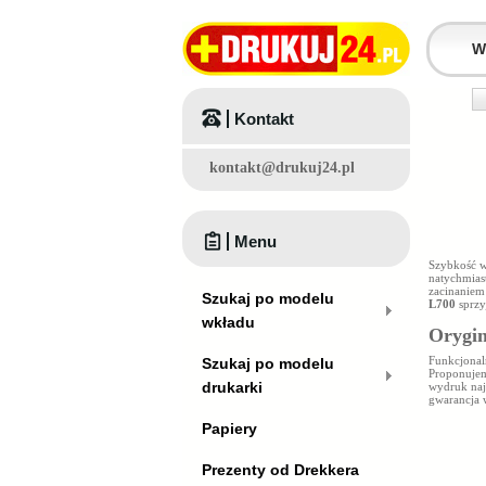
Kontakt
kontakt@drukuj24.pl
Menu
Szybkość w
natychmias
zacinaniem 
Szukaj po modelu
L700
sprzy
wkładu
Orygin
Funkcjonal
Szukaj po modelu
Proponuje
drukarki
wydruk naj
gwarancja 
Papiery
Prezenty od Drekkera