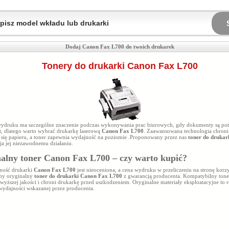
Dodaj Canon Fax L700 do twoich drukarek
Tonery do drukarki Canon Fax L700
ydruku ma szczególne znaczenie podczas wykonywania prac biurowych, gdy dokumenty są pot
t, dlatego warto wybrać drukarkę laserową
Canon Fax L700
. Zaawansowana technologia chroni
się papieru, a toner
zapewnia wydajność na poziomie
.Proponowany przez nas
toner do drukar
ja jej niezawodnemu działaniu.
alny toner Canon Fax L700 – czy warto kupić?
ność drukarki
Canon Fax L700
jest nieoceniona, a cena wydruku w przeliczeniu na stronę korzy
my oryginalny
toner do drukarki Canon Fax L700
z gwarancją producenta. Kompatybilny ton
wyższej jakości i chroni drukarkę przed uszkodzeniem. Oryginalne materiały eksploatacyjne to 
wydajności wskazanej przez producenta.