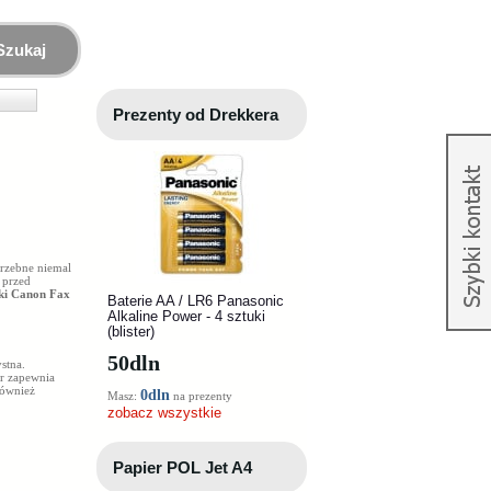
Szukaj
Prezenty od Drekkera
rzebne niemal
 przed
ki Canon Fax
Baterie AA / LR6 Panasonic
Alkaline Power - 4 sztuki
(blister)
50
dln
stna.
er
zapewnia
również
0dln
Masz:
na prezenty
zobacz wszystkie
Papier POL Jet A4