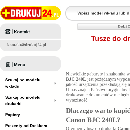
Dodaj C
Kontakt
Tusze do d
kontakt@drukuj24.pl
Menu
Niewielkie gabaryty i znakomita 
BJC 240L
jest pożądanym wyposa
Szukaj po modelu
jakość urządzenia przekładają się
wkładu
U nas znajdą Państwo oryginalny 
drukowanie dokumentów nie będzie
Szukaj po modelu
wyrazistość.
drukarki
Dlaczego warto kupić
Papiery
Canon BJC 240L
?
Prezenty od Drekkera
Oferujemy tusz do drukarki
Canon