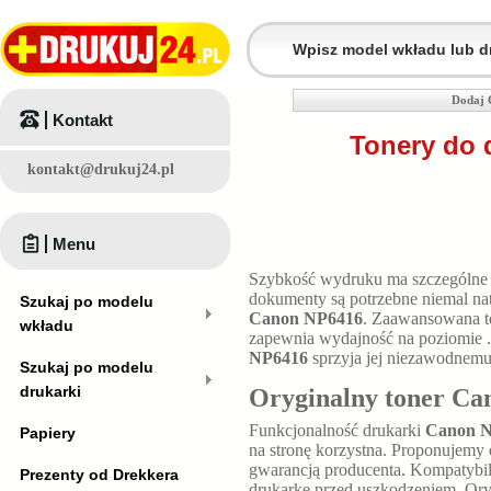
Dodaj 
Kontakt
Tonery do 
kontakt@drukuj24.pl
Menu
Szybkość wydruku ma szczególne 
dokumenty są potrzebne niemal na
Szukaj po modelu
Canon NP6416
. Zaawansowana te
wkładu
zapewnia wydajność na poziomie
NP6416
sprzyja jej niezawodnemu
Szukaj po modelu
drukarki
Oryginalny toner Ca
Funkcjonalność drukarki
Canon 
Papiery
na stronę korzystna. Proponujemy
gwarancją producenta. Kompatybi
Prezenty od Drekkera
drukarkę przed uszkodzeniem. Oryg