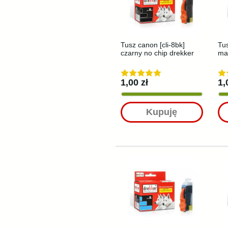
Tusz canon [cli-8bk]
Tus
czarny no chip drekker
ma
1,00 zł
1,
Kupuję