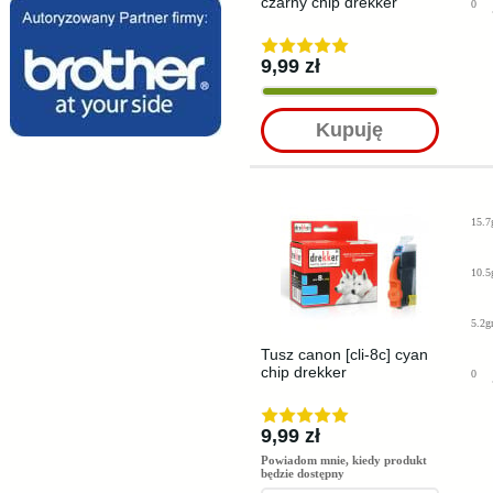
czarny chip drekker
0
9,99 zł
Kupuję
15.7
10.5
5.2g
Tusz canon [cli-8c] cyan
chip drekker
0
9,99 zł
Powiadom mnie, kiedy produkt
będzie dostępny