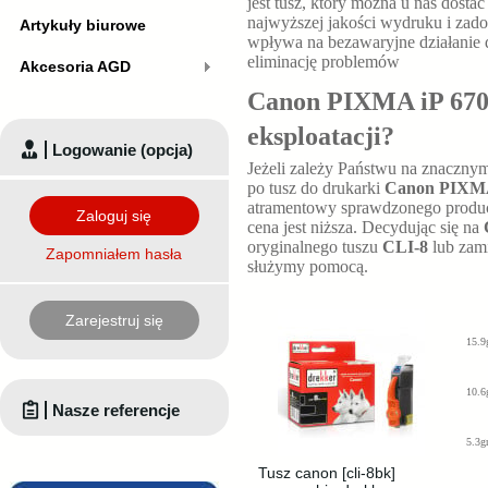
jest tusz, który można u nas dosta
najwyższej jakości wydruku i zad
Artykuły biurowe
wpływa na bezawaryjne działanie d
eliminację problemów
Akcesoria AGD
Canon PIXMA iP 6700
eksploatacji?
Logowanie (opcja)
Jeżeli zależy Państwu na znaczny
po tusz do drukarki
Canon PIXMA
atramentowy sprawdzonego producen
Zaloguj się
cena jest niższa. Decydując się na
oryginalnego tuszu
CLI-8
lub zam
Zapomniałem hasła
służymy pomocą.
Zarejestruj się
15.9
10.6
Nasze referencje
5.3g
Tusz canon [cli-8bk]