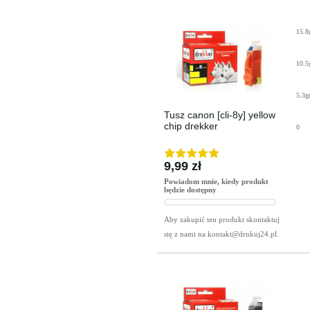
15.8
10.5
5.3g
Tusz canon [cli-8y] yellow
chip drekker
0
9,99 zł
Powiadom mnie, kiedy produkt
będzie dostępny
Aby zakupić ten produkt skontaktuj
się z nami na
kontakt@drukuj24.pl
.