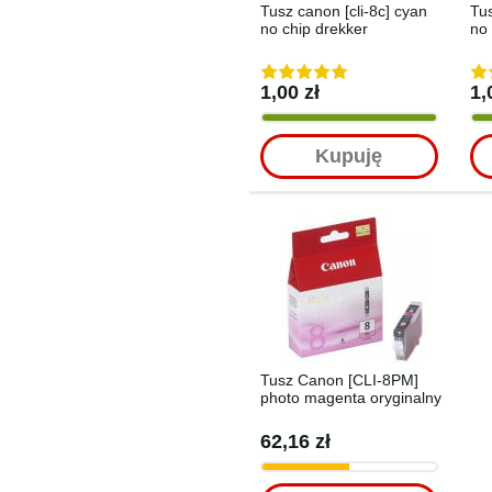
Tusz canon [cli-8c] cyan
Tus
no chip drekker
no 
1,00 zł
1,
Kupuję
Tusz Canon [CLI-8PM]
photo magenta oryginalny
62,16 zł