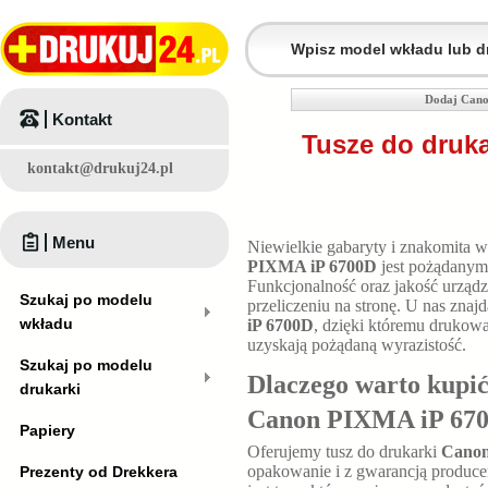
Dodaj Cano
Kontakt
Tusze do druk
kontakt@drukuj24.pl
Menu
Niewielkie gabaryty i znakomita 
PIXMA iP 6700D
jest pożądanym
Funkcjonalność oraz jakość urząd
Szukaj po modelu
przeliczeniu na stronę. U nas znaj
wkładu
iP 6700D
, dzięki któremu drukowa
uzyskają pożądaną wyrazistość.
Szukaj po modelu
Dlaczego warto kupić
drukarki
Canon PIXMA iP 67
Papiery
Oferujemy tusz do drukarki
Canon
opakowanie i z gwarancją produce
Prezenty od Drekkera