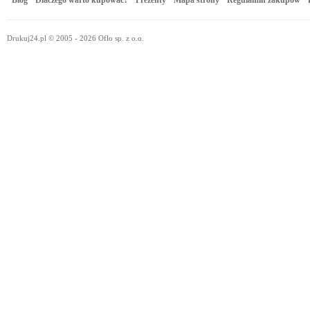
Blog
Dlaczego warto kupować?
Prezenty
Mapa strony
Regulamin zakupów
Drukuj24.pl © 2005 - 2026 Oflo sp. z o.o.