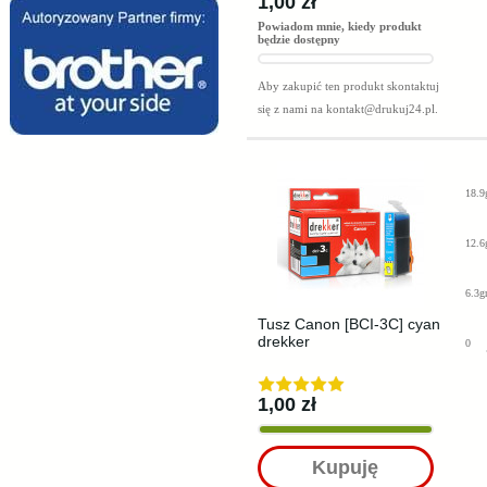
1,00 zł
Powiadom mnie, kiedy produkt
będzie dostępny
Aby zakupić ten produkt skontaktuj
się z nami na
kontakt@drukuj24.pl
.
18.9
12.6
6.3g
Tusz Canon [BCI-3C] cyan
drekker
0
1,00 zł
Kupuję