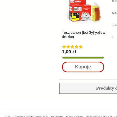
18.9
12.6
6.3g
Tusz canon [bci-3y] yellow
drekker
0
1,00 zł
Kupuję
Produkty d