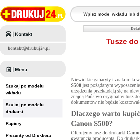
Dodaj
Kontakt
Tusze do
kontakt@drukuj24.pl
Menu
Niewielkie gabaryty i znakomita 
S500
jest pożądanym wyposażeniem
Szukaj po modelu
urządzenia przekładają się na nie
wkładu
znajdą Państwo oryginalny tusz do
dokumentów nie będzie kosztowało 
Szukaj po modelu
drukarki
Dlaczego warto kupić
Canon S500
?
Papiery
Oferujemy tusz do drukarki
Canon
Prezenty od Drekkera
gwarancją producenta. Do drukar