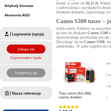
dostać w cenie od
50,22 zł
. Wkład
Artykuły biurowe
i zadowolenia z uzyskanych obraz
działanie drukarki, zapewniając t
Akcesoria AGD
Canon S500 tusze – ja
Jeżeli zależy Państwu na znaczny
po tusz do drukarki
Canon S500
w
Logowanie (opcja)
sprawdzonego producenta jest tak s
Decydując się na
Canon S500
, m
zamiennika. W razie wątpliwości
Zaloguj się
Zapomniałem hasła
13gr
Zarejestruj się
8.7g
4.3g
Nasze referencje
Tusz canon [bci-3bk]
czarny drekker
0