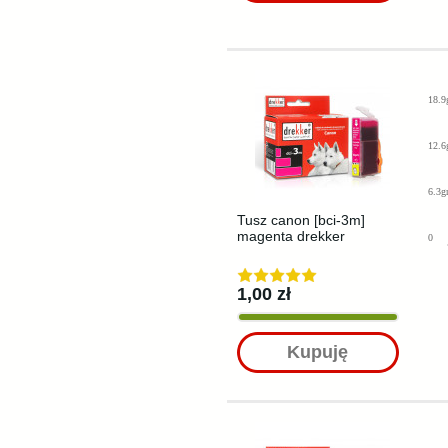
18.9
12.6
6.3g
Tusz canon [bci-3m]
magenta drekker
0
1,00 zł
Kupuję