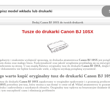
Dodaj Canon BJ 10SX do twoich drukarek
Tusze do drukarki Canon BJ 10SX
 gabaryty i znakomita wydajność sprawiają, że drukarka atramentowa
Canon BJ 10SX
jest pożą
em domu oraz małego biura. Funkcjonalność oraz jakość urządzenia przekładają się na niewyg
eliczeniu na stronę. U nas znajdą Państwo oryginalny tusz do drukarki
Canon BJ 10SX
, dzięki
 dokumentów nie będzie kosztowało wiele, a zdjęcia uzyskają pożądaną wyrazistość.
go warto kupić oryginalny tusz do drukarki
Canon BJ 10
tusz do drukarki
Canon BJ 10SX
zapakowany w oryginalne opakowanie i z gwarancją producen
 10SX
potrzebny jest tusz, który można u nas dostać w cenie od
zł
. Wkład atramentowy to gwaran
druku i zadowolenia z uzyskanych obrazów. Oryginalny tusz
wpływa na bezawaryjne działanie d
c tym oszczędność czasu i eliminację problemów