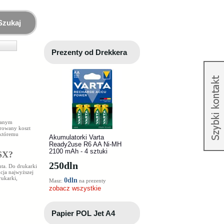
Szukaj
Prezenty od Drekkera
danym
órowany koszt
 któremu
Akumulatorki Varta
Ready2use R6 AA Ni-MH
2100 mAh - 4 sztuki
SX
?
250
dln
ta. Do drukarki
cja najwyższej
rukarki,
0dln
Masz:
na prezenty
zobacz wszystkie
Papier POL Jet A4