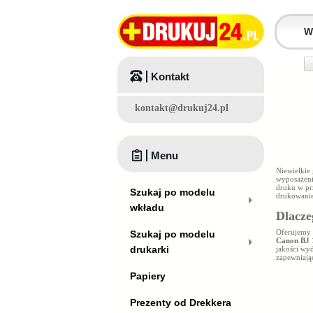
Kontakt
kontakt@drukuj24.pl
Menu
Niewielkie
wyposażeni
druku w prz
Szukaj po modelu
drukowanie
wkładu
Dlacze
Oferujemy 
Szukaj po modelu
Canon BJ
drukarki
jakości wy
zapewniają
Papiery
Prezenty od Drekkera