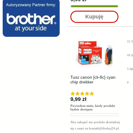
Kupuję
15.7
10.5
5.2g
Tusz canon [cli-8c] cyan
chip drekker
0
9,99 zł
Powiadom mnie, kiedy produkt
będzie dostępny
Aby zakupić ten produkt skontaktuj
się z nami na
kontakt@drukuj24.pl
.