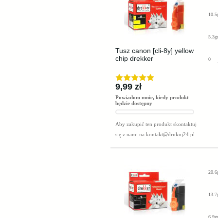
10.5
5.3g
Tusz canon [cli-8y] yellow
chip drekker
0
9,99 zł
Powiadom mnie, kiedy produkt
będzie dostępny
Aby zakupić ten produkt skontaktuj
się z nami na
kontakt@drukuj24.pl
.
20.6
13.7
6.9g