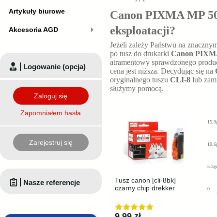
Artykuły biurowe
Canon PIXMA MP 500 
eksploatacji?
Akcesoria AGD
Jeżeli zależy Państwu na znaczny
po tusz do drukarki
Canon PIXM
atramentowy sprawdzonego producen
Logowanie (opcja)
cena jest niższa. Decydując się na
oryginalnego tuszu
CLI-8
lub zam
służymy pomocą.
Zaloguj się
Zapomniałem hasła
15.9
Zarejestruj się
10.6
5.3g
Tusz canon [cli-8bk]
Nasze referencje
czarny chip drekker
0
9,99 zł