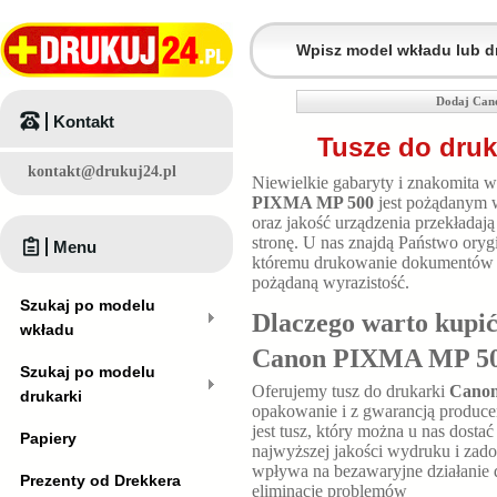
Dodaj Can
Kontakt
Tusze do dru
kontakt@drukuj24.pl
Niewielkie gabaryty i znakomita 
PIXMA MP 500
jest pożądanym 
oraz jakość urządzenia przekładaj
stronę. U nas znajdą Państwo oryg
Menu
któremu drukowanie dokumentów ni
pożądaną wyrazistość.
Szukaj po modelu
Dlaczego warto kupić
wkładu
Canon PIXMA MP 5
Szukaj po modelu
Oferujemy tusz do drukarki
Cano
drukarki
opakowanie i z gwarancją produce
jest tusz, który można u nas dosta
Papiery
najwyższej jakości wydruku i zad
wpływa na bezawaryjne działanie d
Prezenty od Drekkera
eliminację problemów