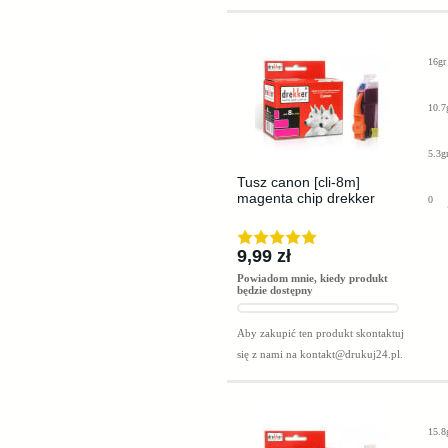
16gr
10.7
5.3g
Tusz canon [cli-8m]
magenta chip drekker
0
9,99 zł
Powiadom mnie, kiedy produkt
będzie dostępny
Aby zakupić ten produkt skontaktuj
się z nami na
kontakt@drukuj24.pl
.
15.8