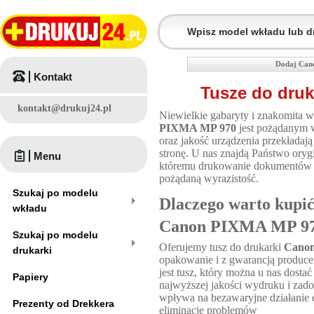
Dodaj Can
Kontakt
Tusze do dru
kontakt@drukuj24.pl
Niewielkie gabaryty i znakomita 
PIXMA MP 970
jest pożądanym 
oraz jakość urządzenia przekładaj
stronę. U nas znajdą Państwo oryg
Menu
któremu drukowanie dokumentów ni
pożądaną wyrazistość.
Szukaj po modelu
Dlaczego warto kupić
wkładu
Canon PIXMA MP 9
Szukaj po modelu
Oferujemy tusz do drukarki
Cano
drukarki
opakowanie i z gwarancją produce
jest tusz, który można u nas dosta
Papiery
najwyższej jakości wydruku i zad
wpływa na bezawaryjne działanie d
Prezenty od Drekkera
eliminację problemów