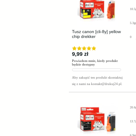
10.5
5.3g
Tusz canon [cli-8y] yellow
chip drekker
0
9,99 zł
Powiadom mnie, kiedy produkt
będzie dostępny
Aby zakupić ten produkt skontaktuj
się z nami na
kontakt@drukuj24.pl
.
20.6
13.7
6.9g