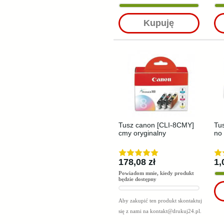
Kupuję
Tusz canon [CLI-8CMY]
Tus
cmy oryginalny
no 
178,08 zł
1,
Powiadom mnie, kiedy produkt
będzie dostępny
Aby zakupić ten produkt skontaktuj
się z nami na
kontakt@drukuj24.pl
.