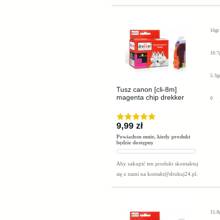
16gr
10.7
5.3g
Tusz canon [cli-8m]
magenta chip drekker
0
9,99 zł
Powiadom mnie, kiedy produkt
będzie dostępny
Aby zakupić ten produkt skontaktuj
się z nami na
kontakt@drukuj24.pl
.
15.8