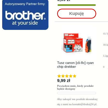
Kupuję
15.7
10.5
5.2g
Tusz canon [cli-8c] cyan
chip drekker
0
9,99 zł
Powiadom mnie, kiedy produkt
będzie dostępny
Aby zakupić ten produkt skontaktuj
się z nami na
kontakt@drukuj24.pl
.