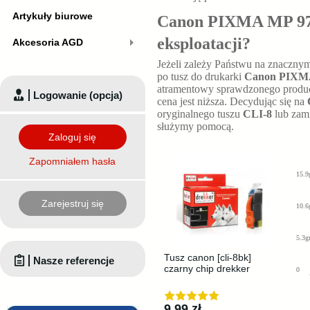
Artykuły biurowe
Canon PIXMA MP 970 
eksploatacji?
Akcesoria AGD
Jeżeli zależy Państwu na znaczny
po tusz do drukarki
Canon PIXM
atramentowy sprawdzonego producen
Logowanie (opcja)
cena jest niższa. Decydując się na
oryginalnego tuszu
CLI-8
lub zam
służymy pomocą.
Zaloguj się
Zapomniałem hasła
15.9
Zarejestruj się
10.6
5.3g
Tusz canon [cli-8bk]
Nasze referencje
czarny chip drekker
0
9,99 zł