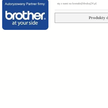
się z nami na
kontakt@drukuj24.pl
.
Produkty d