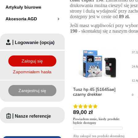
drukowania można cieszyć się jesz
Artykuły biurowe
strony i dużą wydajność przy zach
dostępny jest w cenie od
89 zł.
Akcesoria AGD
Jeśli masz wątpliwości przy wybo
190
- skontaktuj się z naszym dor
Logowanie (opcja)
37.2
Zaloguj się
24.8
Zapomniałem hasła
12.4
Tusz hp 45 [51645ae]
Zarejestruj się
czarny drekker
0
89,00 zł
Nasze referencje
Powiadom mnie, kiedy produkt
będzie dostępny
Aby zakupić ten produkt skontaktuj