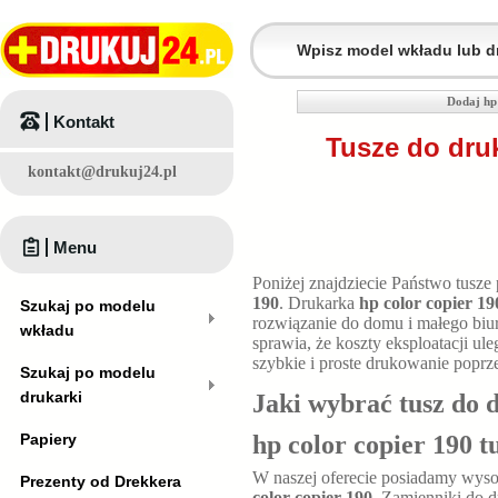
Dodaj hp
Kontakt
Tusze do dru
kontakt@drukuj24.pl
Menu
Poniżej znajdziecie Państwo tusze
190
. Drukarka
hp color copier 19
Szukaj po modelu
rozwiązanie do domu i małego bi
wkładu
sprawia, że koszty eksploatacji u
szybkie i proste drukowanie poprz
Szukaj po modelu
drukarki
Jaki wybrać tusz do 
Papiery
hp color copier 190 
W naszej oferecie posiadamy wyso
Prezenty od Drekkera
color copier 190
. Zamienniki do 