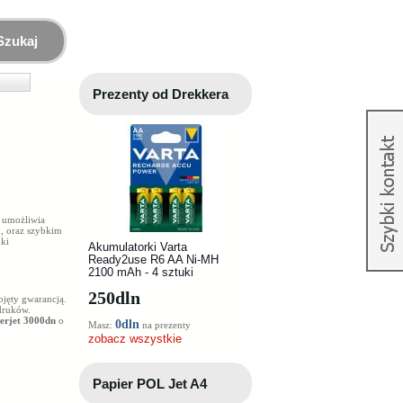
Szukaj
Prezenty od Drekkera
e umożliwia
, oraz szybkim
ki
Akumulatorki Varta
Ready2use R6 AA Ni-MH
2100 mAh - 4 sztuki
250
dln
bjęty gwarancją.
ydruków.
serjet 3000dn
o
0dln
Masz:
na prezenty
zobacz wszystkie
Papier POL Jet A4