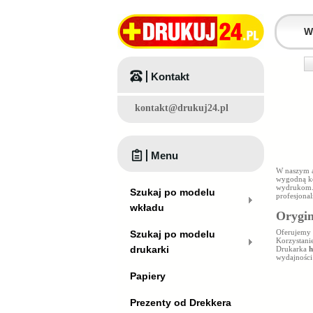
Kontakt
kontakt@drukuj24.pl
Menu
W naszym a
wygodną ko
wydrukom.
Szukaj po modelu
profesjonal
wkładu
Orygin
Oferujemy
Szukaj po modelu
Korzystani
drukarki
Drukarka
h
wydajności
Papiery
Prezenty od Drekkera