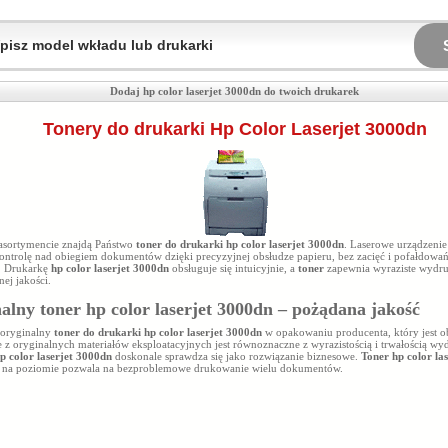
Dodaj hp color laserjet 3000dn do twoich drukarek
Tonery do drukarki Hp Color Laserjet 3000dn
sortymencie znajdą Państwo
toner do drukarki hp color laserjet 3000dn
. Laserowe urządzeni
ntrolę nad obiegiem dokumentów dzięki precyzyjnej obsłudze papieru, bez zacięć i pofałdowań
 Drukarkę
hp color laserjet 3000dn
obsługuje się intuicyjnie, a
toner
zapewnia wyraziste wydru
nej jakości.
alny toner hp color laserjet 3000dn – pożądana jakość
 oryginalny
toner do drukarki hp color laserjet 3000dn
w opakowaniu producenta, który jest o
e z oryginalnych materiałów eksploatacyjnych jest równoznaczne z wyrazistością i trwałością w
p color laserjet 3000dn
doskonale sprawdza się jako rozwiązanie biznesowe.
Toner hp color la
 na poziomie
pozwala na bezproblemowe drukowanie wielu dokumentów.