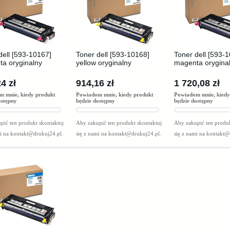
dell [593-10167]
Toner dell [593-10168]
Toner dell [593-
a oryginalny
yellow oryginalny
magenta orygina
4 zł
914,16 zł
1 720,08 zł
m mnie, kiedy produkt
Powiadom mnie, kiedy produkt
Powiadom mnie, kiedy
ostępny
będzie dostępny
będzie dostępny
pić ten produkt skontaktuj
Aby zakupić ten produkt skontaktuj
Aby zakupić ten produk
mi na
kontakt@drukuj24.pl
.
się z nami na
kontakt@drukuj24.pl
.
się z nami na
kontakt@