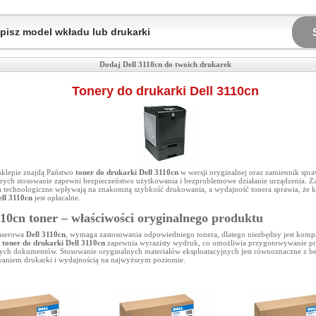
Dodaj Dell 3110cn do twoich drukarek
Tonery do drukarki Dell 3110cn
klepie znajdą Państwo
toner do drukarki Dell 3110cn
w wersji oryginalnej oraz zamiennik spr
tórych stosowanie zapewni bezpieczeństwo użytkowania i bezproblemowe działanie urządzenia.
a technologiczne wpływają na znakomitą szybkość drukowania, a wydajność tonera
sprawia, że k
ell 3110cn
jest opłacalne.
110cn
toner – właściwości oryginalnego produktu
aserowa
Dell 3110cn
, wymaga zastosowania odpowiedniego tonera, dlatego niezbędny jest komp
y
toner do drukarki Dell 3110cn
zapewnia wyrazisty wydruk, co umożliwia przygotowywanie pr
ych dokumentów. Stosowanie oryginalnych materiałów eksploatacyjnych jest równoznaczne z 
aniem drukarki i wydajnością na najwyższym poziomie.