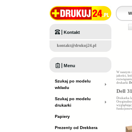
Kontakt
kontakt@drukuj24.pl
Menu
W naszym s
jakości, k
rozwiązani
Szukaj po modelu
drukarki
D
wkładu
Dell 3
Drukarka l
Szukaj po modelu
Oryginaln
drukarki
wyglądając
funkcjonow
Papiery
Prezenty od Drekkera