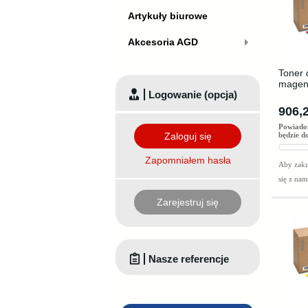
Artykuły biurowe
Akcesoria AGD
Toner 
magent
Logowanie (opcja)
906,2
Powiado
Zaloguj się
będzie d
Zapomniałem hasła
Aby zaku
się z na
Zarejestruj się
Nasze referencje