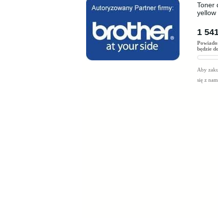
Toner 
yellow
1 541
Powiado
będzie d
Aby zaku
się z na