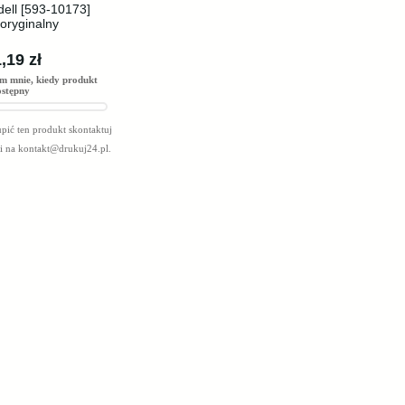
dell [593-10173]
 oryginalny
,19 zł
m mnie, kiedy produkt
ostępny
pić ten produkt skontaktuj
mi na
kontakt@drukuj24.pl
.