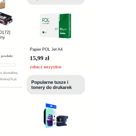
10172]
lny
Papier POL Jet A4
 produkt
15,99 zł
zobacz wszystkie
t skontaktuj
drukuj24.pl
.
Popularne tusze i
tonery do drukarek