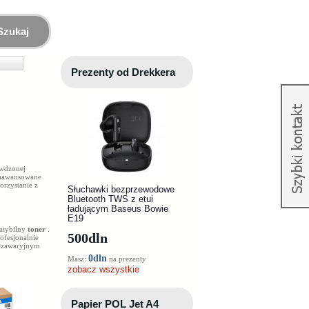
Szukaj
Prezenty od Drekkera
awdzonej
 Zaawansowane
orzystanie z
Słuchawki bezprzewodowe
Bluetooth TWS z etui
ładującym Baseus Bowie
E19
atybilny
toner
.
500
dln
ofesjonalnie
bezawaryjnym
0dln
Masz:
na prezenty
zobacz wszystkie
Papier POL Jet A4