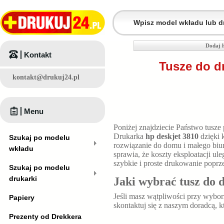
Dodaj h
Kontakt
Tusze do d
kontakt@drukuj24.pl
Menu
Poniżej znajdziecie Państwo tusze
Drukarka
hp deskjet 3810
dzięki 
Szukaj po modelu
rozwiązanie do domu i małego bi
wkładu
sprawia, że koszty eksploatacji u
szybkie i proste drukowanie poprz
Szukaj po modelu
drukarki
Jaki wybrać tusz do 
Jeśli masz wątpliwości przy wybo
Papiery
skontaktuj się z naszym doradcą, 
Prezenty od Drekkera