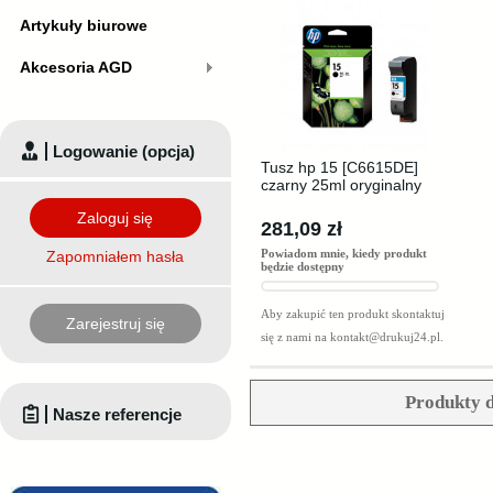
Artykuły biurowe
Akcesoria AGD
Logowanie (opcja)
Tusz hp 15 [C6615DE]
czarny 25ml oryginalny
Zaloguj się
281,09 zł
Powiadom mnie, kiedy produkt
Zapomniałem hasła
będzie dostępny
Aby zakupić ten produkt skontaktuj
Zarejestruj się
się z nami na
kontakt@drukuj24.pl
.
Produkty d
Nasze referencje