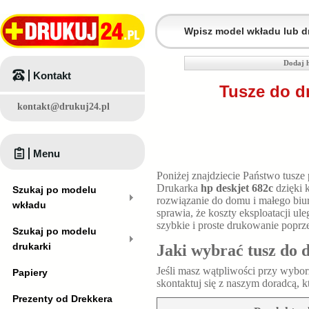
Dodaj h
Kontakt
Tusze do d
kontakt@drukuj24.pl
Menu
Poniżej znajdziecie Państwo tusze
Drukarka
hp deskjet 682c
dzięki 
Szukaj po modelu
rozwiązanie do domu i małego bi
wkładu
sprawia, że koszty eksploatacji u
szybkie i proste drukowanie poprz
Szukaj po modelu
drukarki
Jaki wybrać tusz do 
Jeśli masz wątpliwości przy wybo
Papiery
skontaktuj się z naszym doradcą, 
Prezenty od Drekkera