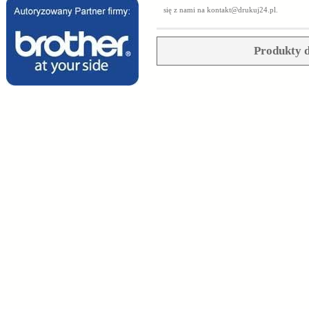
się z nami na
kontakt@drukuj24.pl
.
Produkty d