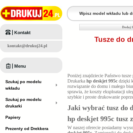
Dodaj h
Kontakt
Tusze do d
kontakt@drukuj24.pl
Menu
Poniżej znajdziecie Państwo tusze
Drukarka
hp deskjet 995c
dzięki 
Szukaj po modelu
rozwiązanie do domu i małego bi
wkładu
sprawia, że koszty eksploatacji u
szybkie i proste drukowanie poprz
Szukaj po modelu
drukarki
Jaki wybrać tusz do 
Papiery
hp deskjet 995c tusz
W naszej oferecie posiadamy wyso
Prezenty od Drekkera
deskjet 995c
. Zamienniki do druk