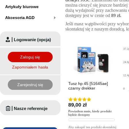
można cieszyć się jeszcze bardziej
Artykuły biurowe
dużą wydajność przy zachowaniu o
dostępny jest w cenie od
89 zł.
Akcesoria AGD
Jeśli masz wątpliwości przy wybo
skontaktuj się z naszym doradcą, 
Logowanie (opcja)
37.2
Zaloguj się
24.8
Zapomniałem hasła
12.4
Tusz hp 45 [51645ae]
Zarejestruj się
czarny drekker
0
89,00 zł
Nasze referencje
Powiadom mnie, kiedy produkt
będzie dostępny
Aby zakupić ten produkt skontaktuj