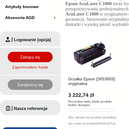
Epson AcuLaser C1000
może by
Artykuły biurowe
przygotowywania profesjonalnyc
AcuLaser C1000
w oryginalnym o
Akcesoria AGD
gwarancja. Stosowanie oryginaln
drukarki i wysoką jakość wydrukó
Logowanie (opcja)
Zaloguj się
Zapomniałem hasła
Grzałka Epson [S053003]
oryginalna
Zarejestruj się
3 222,74 zł
Powiadom mnie, kiedy produkt
będzie dostępny
Nasze referencje
Aby zakupić ten produkt skontaktuj
się z nami na
kontakt@drukuj24.pl
.