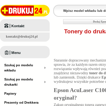
Dodaj Epso
Kontakt
Tonery do druk
kontakt@drukuj24.pl
Menu
Starannie dopracowany mechaniz
sprawia, że za każdym razem otr
Szukaj po modelu
rozwiązania wpływają również poz
wkładu
znajdziesz niezawodny
toner do 
lub zamiennik. Dzięki drukarce
Ep
Szukaj po modelu
wydrukujesz wszystkie potrzebne
drukarki
Epson AcuLaser C100
Papiery
oryginał?
Prezenty od Drekkera
Zakup oryginalnego tonera zapewn