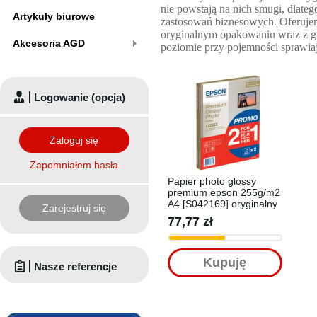
nie powstają na nich smugi, dlate
Artykuły biurowe
zastosowań biznesowych. Oferuj
oryginalnym opakowaniu wraz z g
Akcesoria AGD
poziomie
przy pojemności
sprawia
Logowanie (opcja)
Zaloguj się
Zapomniałem hasła
Papier photo glossy
premium epson 255g/m2
A4 [S042169] oryginalny
Zarejestruj się
77,77 zł
Kupuję
Nasze referencje