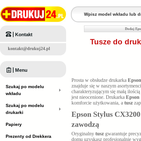
Dodaj Eps
Kontakt
Tusze do druk
kontakt@drukuj24.pl
Menu
Prosta w obsłudze drukarka
Epson
znajduje się w naszym asortymenc
Szukaj po modelu
charakteryzującym się małą ilością
wkładu
jest nieocenione. Drukarka
Epson 
komforcie użytkowania, a
tusz
zap
Szukaj po modelu
drukarki
Epson Stylus CX3200 t
zawodzą
Papiery
Oryginalny
tusz
gwarantuje precyz
Prezenty od Drekkera
domu uzyskasz profesjonalnie wyg