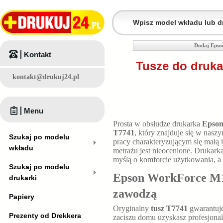
Dodaj Epso
Kontakt
Tusze do druk
kontakt@drukuj24.pl
Menu
Prosta w obsłudze drukarka
Epson
T7741
, który znajduje się w nas
Szukaj po modelu
pracy charakteryzującym się małą i
wkładu
metrażu jest nieocenione. Drukark
myślą o komforcie użytkowania, a
Szukaj po modelu
Epson WorkForce M100
drukarki
zawodzą
Papiery
Oryginalny
tusz T7741
gwarantuje
Prezenty od Drekkera
zaciszu domu uzyskasz profesjona