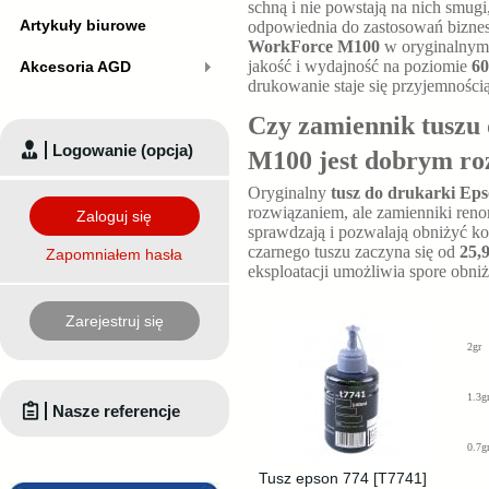
schną i nie powstają na nich smugi
Artykuły biurowe
odpowiednia do zastosowań bizn
WorkForce M100
w oryginalnym
jakość i wydajność na poziomie
60
Akcesoria AGD
drukowanie staje się przyjemnością
Czy zamiennik tuszu
Logowanie (opcja)
M100 jest dobrym r
Oryginalny
tusz do drukarki E
rozwiązaniem, ale zamienniki re
Zaloguj się
sprawdzają i pozwalają obniżyć k
czarnego tuszu zaczyna się od
25,9
Zapomniałem hasła
eksploatacji umożliwia spore obni
Zarejestruj się
2gr
1.3g
Nasze referencje
0.7g
Tusz epson 774 [T7741]