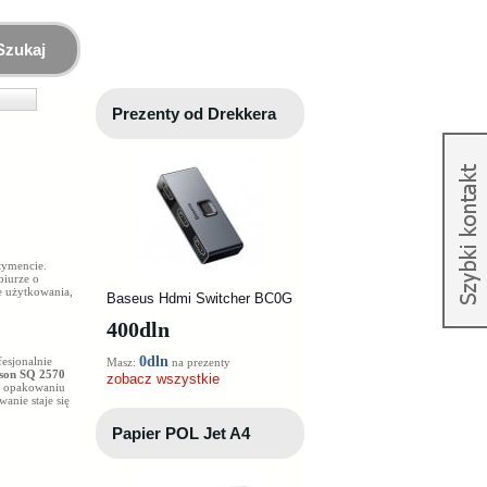
Szukaj
Prezenty od Drekkera
rtymencie.
biurze o
e użytkowania,
Baseus Hdmi Switcher BC0G
400
dln
0dln
esjonalnie
Masz:
na prezenty
son SQ 2570
zobacz wszystkie
 opakowaniu
wanie staje się
Papier POL Jet A4