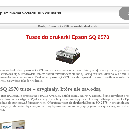
Dodaj Epson SQ 2570 do twoich drukarek
Tusze do drukarki Epson SQ 2570
bsłudze drukarka
Epson SQ 2570
wymaga zastosowania tuszu
, który znajduje się w naszym aso
sprawdza się w środowisku pracy charakteryzującym się małą ilością miejsca, dlatego w domu i 
 metrażu jest nieocenione. Drukarka
Epson SQ 2570
została zaprojektowana z myślą o komforci
wnia najwyższą jakość wydruku.
SQ 2570 tusze – oryginały, które nie zawodzą
y
tusz
gwarantuje precyzyjne i trwałe wydruki, dzięki czemu nawet w zaciszu domu uzyskasz prof
e dokumenty i zdjęcia. Wydruki szybko schną i nie powstają na nich smugi, dlatego drukarka
Ep
iednia do zastosowań biznesowych. Oferujemy
tusz do drukarki Epson SQ 2570
w oryginalnym
rancją producenta. Wysoka jakość i wydajność na poziomie
przy pojemności
sprawiają, że druko
cią.