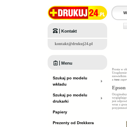
Kontakt
kontakt@drukuj24.pl
Menu
Prosta w o
Urządzenie 
niewielkim
Szukaj po modelu
a
tusz
zape
wkładu
Epson 
Oryginaln
Szukaj po modelu
wyglądając
drukarki
jest odpow
wraz z gwa
przyjemnoś
Papiery
Prezenty od Drekkera