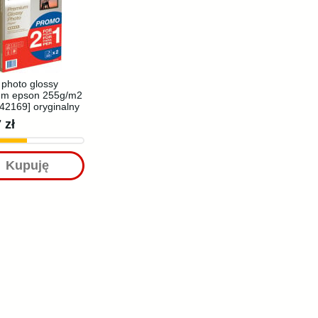
 photo glossy
um epson 255g/m2
42169] oryginalny
 zł
Kupuję