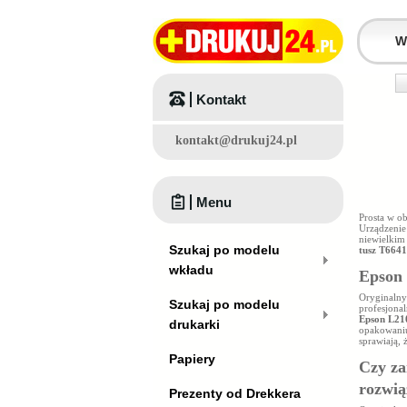
Kontakt
kontakt@drukuj24.pl
Menu
Prosta w o
Urządzenie 
niewielkim
Szukaj po modelu
tusz T6641
wkładu
Epson 
Oryginaln
Szukaj po modelu
profesjonal
Epson L21
drukarki
opakowaniu
sprawiają, 
Papiery
Czy za
rozwi
Prezenty od Drekkera