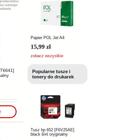
 producentów
ena czarnego
bniżenie
Papier POL Jet A4
15,99 zł
zobacz wszystkie
[T6641]
Popularne tusze i
nalny
tonery do drukarek
ę
Tusz hp 652 [F6V25AE]
black 6ml oryginalny