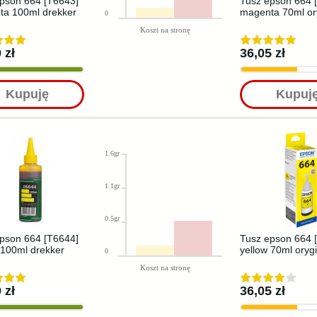
pson 664 [T6643]
Tusz epson 664 
ta 100ml drekker
magenta 70ml or
0
Koszt na stronę
 zł
36,05 zł
Kupuję
Kupuj
1.6gr
1.1gr
0.5gr
pson 664 [T6644]
Tusz epson 664 
 100ml drekker
yellow 70ml oryg
0
Koszt na stronę
 zł
36,05 zł