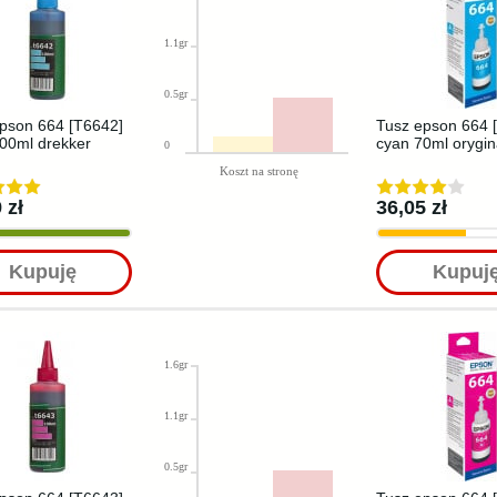
1.1gr
0.5gr
pson 664 [T6642]
Tusz epson 664 
00ml drekker
cyan 70ml orygin
0
Koszt na stronę
 zł
36,05 zł
Kupuję
Kupuj
1.6gr
1.1gr
0.5gr