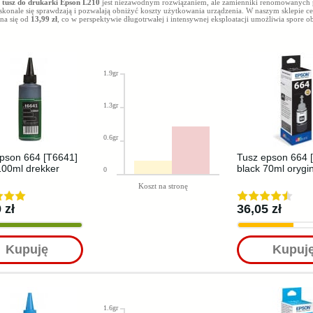
y
tusz do drukarki Epson L210
jest niezawodnym rozwiązaniem, ale zamienniki renomowanych
skonale się sprawdzają i pozwalają obniżyć koszty użytkowania urządzenia. W naszym sklepie c
yna się od
13,99 zł
, co w perspektywie długotrwałej i intensywnej eksploatacji umożliwia spore o
1.9gr
1.3gr
0.6gr
pson 664 [T6641]
Tusz epson 664 
100ml drekker
black 70ml orygi
0
Koszt na stronę
 zł
36,05 zł
Kupuję
Kupuj
1.6gr