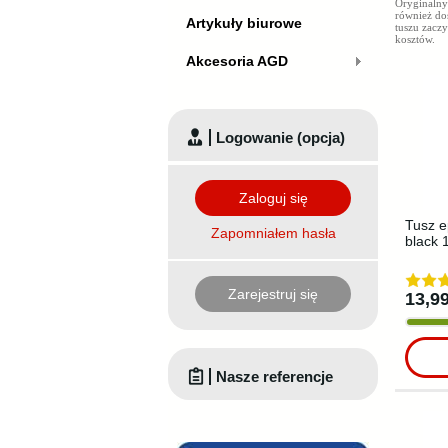
Oryginaln
również do
Artykuły biurowe
tuszu zacz
kosztów.
Akcesoria AGD
Logowanie (opcja)
Zaloguj się
Tusz e
Zapomniałem hasła
black 
Zarejestruj się
13,99
Nasze referencje