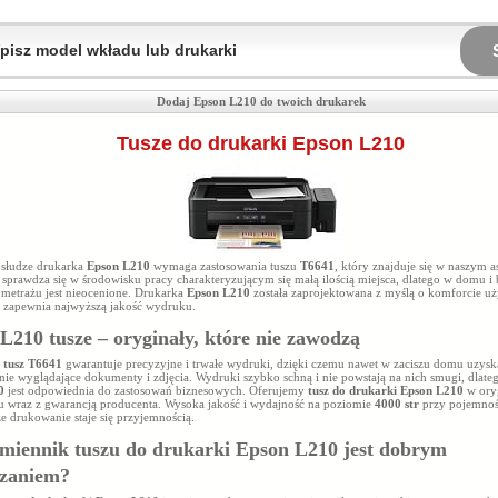
Dodaj Epson L210 do twoich drukarek
Tusze do drukarki Epson L210
bsłudze drukarka
Epson L210
wymaga zastosowania tuszu
T6641
, który znajduje się w naszym 
sprawdza się w środowisku pracy charakteryzującym się małą ilością miejsca, dlatego w domu i 
 metrażu jest nieocenione. Drukarka
Epson L210
została zaprojektowana z myślą o komforcie uż
zapewnia najwyższą jakość wydruku.
L210 tusze – oryginały, które nie zawodzą
y
tusz T6641
gwarantuje precyzyjne i trwałe wydruki, dzięki czemu nawet w zaciszu domu uzysk
nie wyglądające dokumenty i zdjęcia. Wydruki szybko schną i nie powstają na nich smugi, dlate
0
jest odpowiednia do zastosowań biznesowych. Oferujemy
tusz do drukarki Epson L210
w ory
 wraz z gwarancją producenta. Wysoka jakość i wydajność na poziomie
4000 str
przy pojemno
że drukowanie staje się przyjemnością.
miennik tuszu do drukarki Epson L210 jest dobrym
ązaniem?