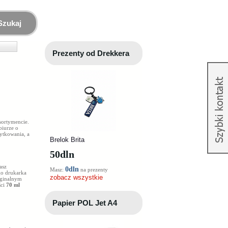
Szukaj
Prezenty od Drekkera
asortymencie.
biurze o
ytkowania, a
Brelok Brita
50
dln
asz
0dln
Masz:
na prezenty
go drukarka
zobacz wszystkie
ginalnym
ści
70 ml
Papier POL Jet A4