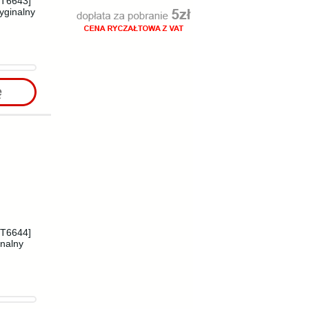
[T6643]
yginalny
ę
[T6644]
inalny