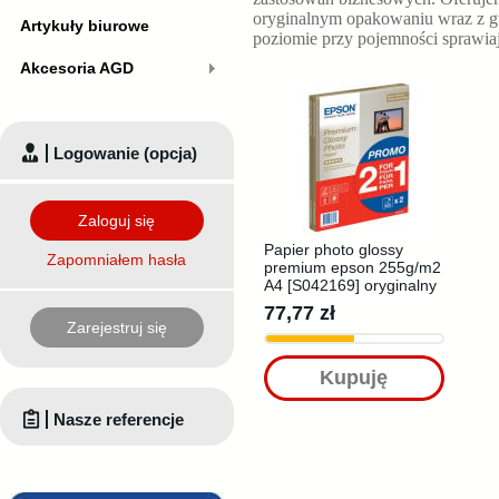
oryginalnym opakowaniu wraz z g
Artykuły biurowe
poziomie
przy pojemności
sprawia
Akcesoria AGD
Logowanie (opcja)
Zaloguj się
Papier photo glossy
Zapomniałem hasła
premium epson 255g/m2
A4 [S042169] oryginalny
77,77 zł
Zarejestruj się
Kupuję
Nasze referencje