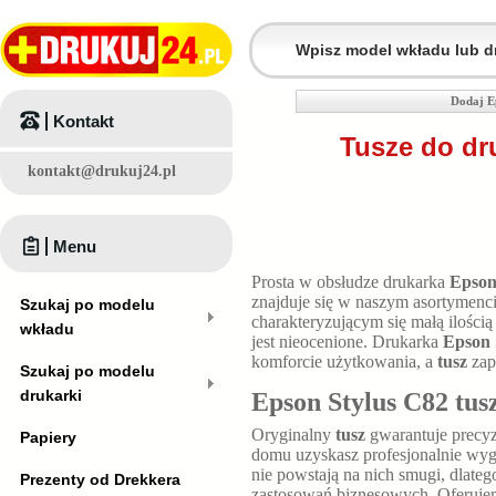
Dodaj E
Kontakt
Tusze do dr
kontakt@drukuj24.pl
Menu
Prosta w obsłudze drukarka
Epson
znajduje się w naszym asortymenc
Szukaj po modelu
charakteryzującym się małą ilością
wkładu
jest nieocenione. Drukarka
Epson 
komforcie użytkowania, a
tusz
zap
Szukaj po modelu
drukarki
Epson Stylus C82 tusz
Oryginalny
tusz
gwarantuje precyz
Papiery
domu uzyskasz profesjonalnie wyg
nie powstają na nich smugi, dlate
Prezenty od Drekkera
zastosowań biznesowych. Oferuj