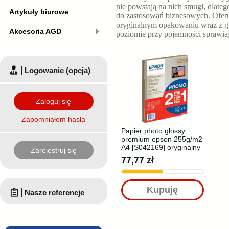
nie powstają na nich smugi, dlate
Artykuły biurowe
do zastosowań biznesowych. Ofe
oryginalnym opakowaniu wraz z g
Akcesoria AGD
poziomie
przy pojemności
sprawia
Logowanie (opcja)
Zaloguj się
Zapomniałem hasła
Papier photo glossy
premium epson 255g/m2
A4 [S042169] oryginalny
Zarejestruj się
77,77 zł
Kupuję
Nasze referencje