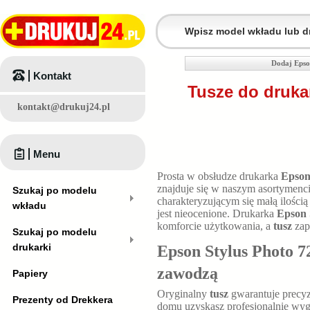
Dodaj Epso
Kontakt
Tusze do druka
kontakt@drukuj24.pl
Menu
Prosta w obsłudze drukarka
Epson
znajduje się w naszym asortymenc
Szukaj po modelu
charakteryzującym się małą ilością
wkładu
jest nieocenione. Drukarka
Epson 
komforcie użytkowania, a
tusz
zap
Szukaj po modelu
drukarki
Epson Stylus Photo 72
zawodzą
Papiery
Oryginalny
tusz
gwarantuje precyz
Prezenty od Drekkera
domu uzyskasz profesjonalnie wyg