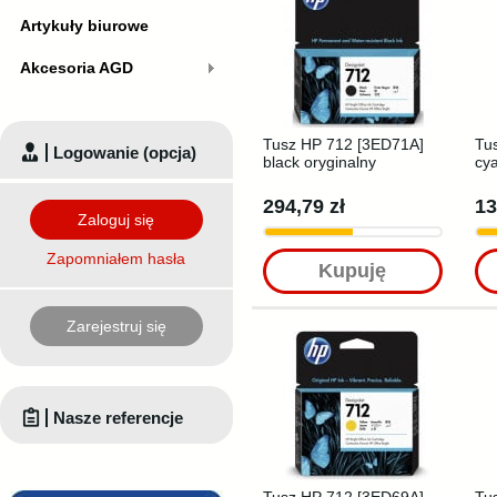
Artykuły biurowe
Akcesoria AGD
Tusz HP 712 [3ED71A]
Tu
Logowanie (opcja)
black oryginalny
cya
294,79 zł
13
Zaloguj się
Zapomniałem hasła
Kupuję
Zarejestruj się
Nasze referencje