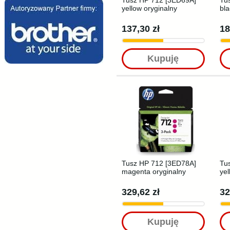
Tusz HP 712 [3ED69A]
Tu
yellow oryginalny
bla
137,30 zł
18
Kupuję
Tusz HP 712 [3ED78A]
Tu
magenta oryginalny
yel
329,62 zł
32
Kupuję