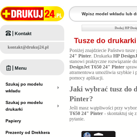
Dodaj HP Desi
Kontakt
Tusze do drukarki
kontakt@drukuj24.pl
Poniżej znajdziecie Państwo tusze
24" Pinter
. Drukarka
HP DesignJ
stanowi praktyczne rozwiązanie d
DesignJet T650 24" Pinter
sprawi
Menu
atramentowa umożliwia szybkie i 
pomocy aplikacji.
Szukaj po modelu
Jaki wybrać tusz do 
wkładu
Pinter
?
Szukaj po modelu
Jeśli masz wątpliwości przy wybo
drukarki
T650 24" Pinter
- skontaktuj się
pytanie.
Papiery
Prezenty od Drekkera