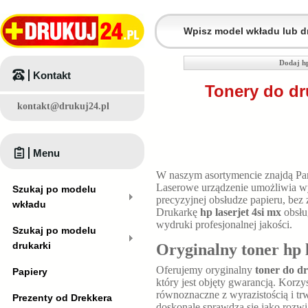
Dodaj hp
Kontakt
Tonery do dr
kontakt@drukuj24.pl
Menu
W naszym asortymencie znajdą P
Laserowe urządzenie umożliwia w
Szukaj po modelu
precyzyjnej obsłudze papieru, bez
wkładu
Drukarkę
hp laserjet 4si mx
obsług
wydruki profesjonalnej jakości.
Szukaj po modelu
drukarki
Oryginalny toner hp 
Oferujemy oryginalny
toner do dr
Papiery
który jest objęty gwarancją. Korzy
równoznaczne z wyrazistością i t
Prezenty od Drekkera
doskonale sprawdza się jako rozw