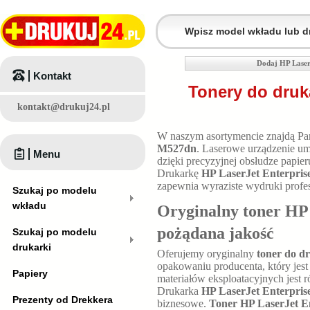
Dodaj HP Laser
Kontakt
Tonery do druk
kontakt@drukuj24.pl
W naszym asortymencie znajdą P
M527dn
. Laserowe urządzenie u
Menu
dzięki precyzyjnej obsłudze papie
Drukarkę
HP LaserJet Enterpri
zapewnia wyraziste wydruki profes
Szukaj po modelu
wkładu
Oryginalny toner HP
pożądana jakość
Szukaj po modelu
drukarki
Oferujemy oryginalny
toner do d
opakowaniu producenta, który jest
Papiery
materiałów eksploatacyjnych jest 
Drukarka
HP LaserJet Enterpri
Prezenty od Drekkera
biznesowe.
Toner HP LaserJet 