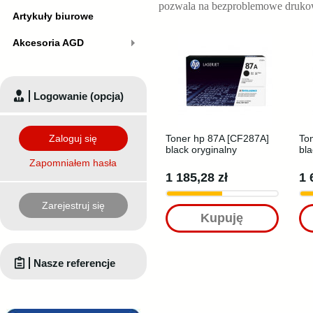
pozwala na bezproblemowe druko
Artykuły biurowe
Akcesoria AGD
Logowanie (opcja)
Zaloguj się
Toner hp 87A [CF287A]
To
black oryginalny
bla
Zapomniałem hasła
1 185,28 zł
1 
Zarejestruj się
Kupuję
Nasze referencje