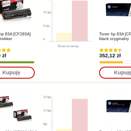
16.3gr
8.2gr
hp 83A [CF283A]
Toner hp 83A [C
drekker
black oryginalny
0
Koszt na stronę
 zł
352,12 zł
Kupuję
Kupuj
23.9gr
15.9gr
8gr