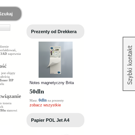
Szukaj
Prezenty od Drekkera
dzenie
 pofałdowań,
83AD
zapewnia
ość
jest objęty
ałością
Toner HP
Notes magnetyczny Brita
elu
50
dln
związanie
0dln
Masz:
na prezenty
o tonera
zobacz wszystkie
ych
28fn
stanowi
Papier POL Jet A4