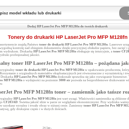
Dodaj HP LaserJet Pro MFP M128fn do twoich drukarek
Tonery do drukarki HP LaserJet Pro MFP M128fn
sortymencie znajdą Państwo
toner do drukarki HP LaserJet Pro MFP M128fn
. Laserowe urzą
wygodną kontrolę nad obiegiem dokumentów dzięki precyzyjnej obsłudze papieru, bez zacięć i
kim wydrukom. Drukarkę
HP LaserJet Pro MFP M128fn
obsługuje się intuicyjnie, a
toner CF2
ydruki profesjonalnej jakości.
alny toner HP LaserJet Pro MFP M128fn – pożądana jak
 oryginalny
toner do drukarki HP LaserJet Pro MFP M128fn
w opakowaniu producenta, który 
Korzystanie z oryginalnych materiałów eksploatacyjnych jest równoznaczne z wyrazistością i trw
 Drukarka
HP LaserJet Pro MFP M128fn
doskonale sprawdza się jako rozwiązanie biznesowe.
Pro MFP M128fn
o wydajności na poziomie
3000 str
pozwala na bezproblemowe drukowanie wi
w.
erJet Pro MFP M128fn toner – zamiennik jako tańsze ro
oryginalny
HP LaserJet Pro MFP M128fn
jest wart uwagi. Właściwości zamiennika są zbliżone d
ego
CF283AD
. Świetna jakość idzie w parze ze względami ekonomicznymi. Przy wydruku ważn
 uzyskasz wyraźny i trwały obraz w niższej cenie. Zamienny
toner HP LaserJet Pro MFP M1
natywę, gdy drukujesz często i w dużych ilościach.
24.5gr