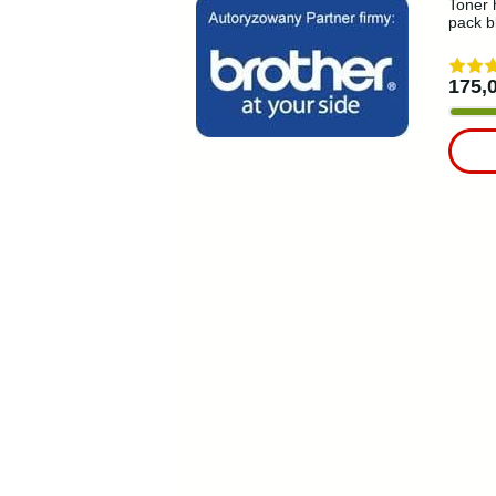
Toner 
pack b
175,0