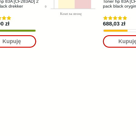
hp 83A [CF283AD] 2
Toner hp 83A [C
lack drekker
pack black orygi
0
Koszt na stronę
0 zł
688,03 zł
Kupuję
Kupuj