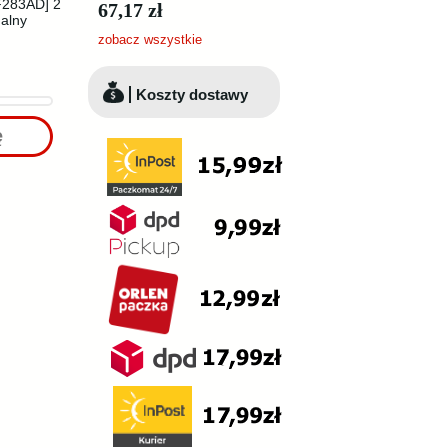
F283AD] 2
67,17 zł
nalny
zobacz wszystkie
Koszty dostawy
ę