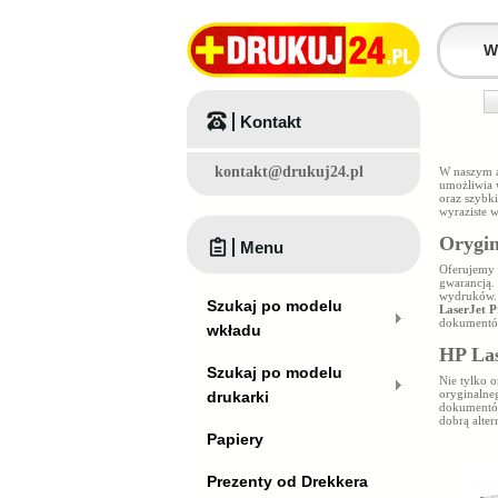
Kontakt
kontakt@drukuj24.pl
W naszym a
umożliwia 
oraz szyb
wyraziste w
Orygin
Menu
Oferujemy
gwarancją. 
wydruków.
Szukaj po modelu
LaserJet 
dokumentó
wkładu
HP Las
Szukaj po modelu
Nie tylko 
oryginaln
drukarki
dokumentów
dobrą alter
Papiery
Prezenty od Drekkera