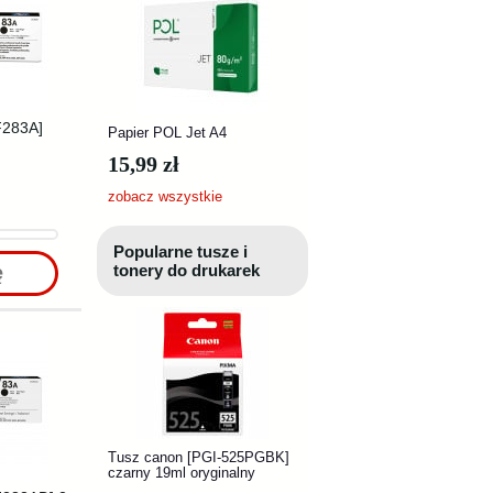
F283A]
Papier POL Jet A4
15,99 zł
zobacz wszystkie
Popularne tusze i
tonery do drukarek
ę
Tusz canon [PGI-525PGBK]
czarny 19ml oryginalny