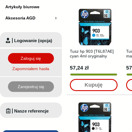
Artykuły biurowe
Akcesoria AGD
Logowanie (opcja)
Tusz hp 903 [T6L87AE]
Tu
cyan 4ml oryginalny
ma
Zaloguj się
57,24 zł
57
Zapomniałem hasła
Kupuję
Zarejestruj się
Nasze referencje