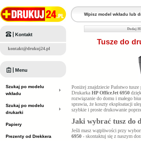
Dodaj HP
Kontakt
Tusze do dr
kontakt@drukuj24.pl
Menu
Szukaj po modelu
Poniżej znajdziecie Państwo tusze
Drukarka
HP OfficeJet 6950
dzię
wkładu
rozwiązanie do domu i małego bi
sprawia, że koszty eksploatacji u
Szukaj po modelu
szybkie i proste drukowanie poprz
drukarki
Jaki wybrać tusz do 
Papiery
Jeśli masz wątpliwości przy wybo
6950
- skontaktuj się z naszym do
Prezenty od Drekkera