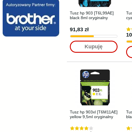
Tusz hp 903 [T6L99AE]
Tu
black 8ml oryginalny
cya
91,83 zł
10
Kupuję
Tusz hp 903xl [T6M11AE]
Tu
yellow 9,5ml oryginalny
bla