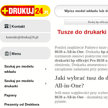
Dodaj hp officej
Kontakt
Tusze do drukarki 
kontakt@drukuj24.pl
Poniżej znajdziecie Państwo tusze
8630 a-All-in-One
. Drukarka
hp o
Menu
rozmiarom stanowi praktyczne roz
drukarki hp officejet Pro 8630 a
obniżeniu. Drukarka atramentowa 
Szukaj po modelu
zarządzanie zadaniami przy pomocy
wkładu
Jaki wybrać tusz do 
Szukaj po modelu
All-in-One
?
drukarki
Jeśli masz wątpliwości przy wybo
Papiery
8630 a-All-in-One
- skontaktuj si
pytanie.
Prezenty od Drekkera