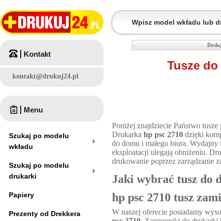
Dodaj
Kontakt
Tusze do 
kontakt@drukuj24.pl
Menu
Poniżej znajdziecie Państwo tusze
Drukarka
hp psc 2710
dzięki kom
Szukaj po modelu
do domu i małego biura. Wydajny
wkładu
eksploatacji ulegają obniżeniu. D
drukowanie poprzez zarządzanie z
Szukaj po modelu
drukarki
Jaki wybrać tusz do 
Papiery
hp psc 2710 tusz zam
W naszej oferecie posiadamy wyso
Prezenty od Drekkera
psc 2710
. Zamienniki do drukarki