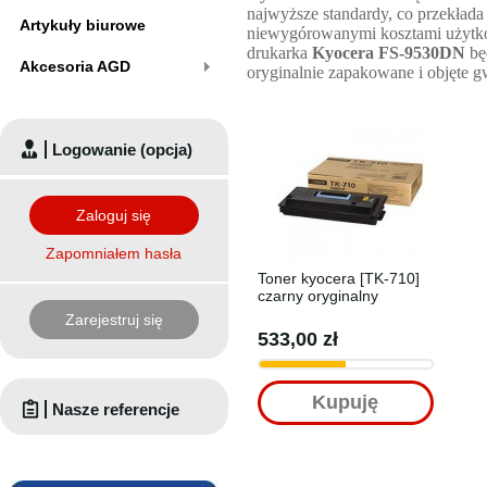
najwyższe standardy, co przekłada
Artykuły biurowe
niewygórowanymi kosztami użytkow
drukarka
Kyocera FS-9530DN
bę
Akcesoria AGD
oryginalnie zapakowane i objęte g
Logowanie (opcja)
Zaloguj się
Zapomniałem hasła
Toner kyocera [TK-710]
czarny oryginalny
Zarejestruj się
533,00 zł
Kupuję
Nasze referencje