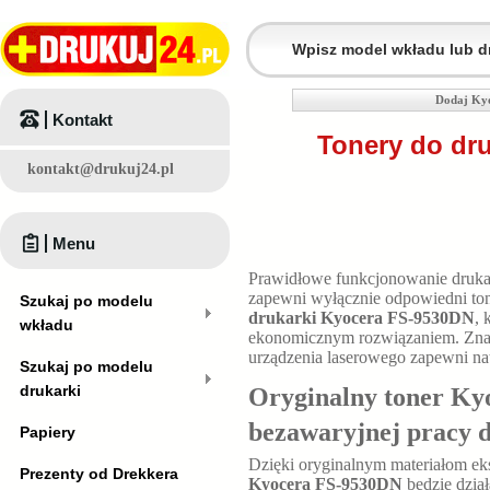
Dodaj Kyo
Kontakt
Tonery do dr
kontakt@drukuj24.pl
Menu
Prawidłowe funkcjonowanie druk
zapewni wyłącznie odpowiedni tone
Szukaj po modelu
drukarki Kyocera FS-9530DN
, 
wkładu
ekonomicznym rozwiązaniem. Znac
urządzenia laserowego zapewni n
Szukaj po modelu
drukarki
Oryginalny toner Ky
bezawaryjnej pracy 
Papiery
Dzięki oryginalnym materiałom ek
Prezenty od Drekkera
Kyocera FS-9530DN
będzie dzia