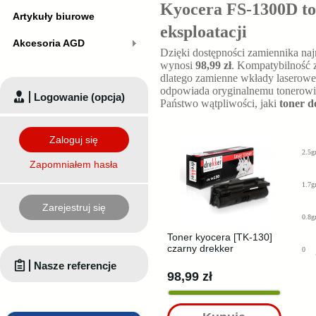
Kyocera FS-1300D to
Artykuły biurowe
eksploatacji
Akcesoria AGD
Dzięki dostępności zamiennika naj
wynosi
98,99 zł
. Kompatybilność z
dlatego zamienne wkłady laserowe
odpowiada oryginalnemu tonerowi. 
Logowanie (opcja)
Państwo wątpliwości, jaki
toner 
Zaloguj się
2.5g
Zapomniałem hasła
1.7g
Zarejestruj się
0.8g
Toner kyocera [TK-130]
czarny drekker
0
Nasze referencje
98,99 zł