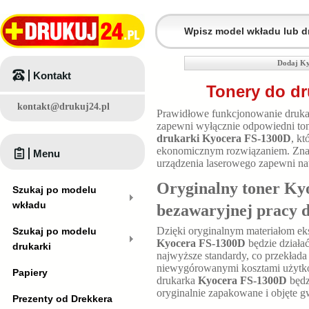
Dodaj Ky
Kontakt
Tonery do dr
kontakt@drukuj24.pl
Prawidłowe funkcjonowanie druk
zapewni wyłącznie odpowiedni tone
drukarki Kyocera FS-1300D
, k
ekonomicznym rozwiązaniem. Znac
Menu
urządzenia laserowego zapewni n
Oryginalny toner Ky
Szukaj po modelu
wkładu
bezawaryjnej pracy 
Dzięki oryginalnym materiałom ek
Szukaj po modelu
Kyocera FS-1300D
będzie działa
drukarki
najwyższe standardy, co przekłada
niewygórowanymi kosztami użytkow
Papiery
drukarka
Kyocera FS-1300D
będz
oryginalnie zapakowane i objęte g
Prezenty od Drekkera