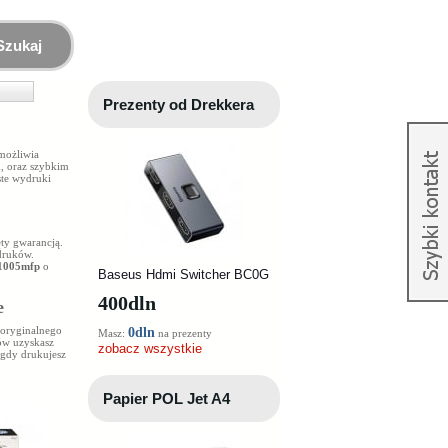
Szukaj
Prezenty od Drekkera
możliwia
, oraz szybkim
te wydruki
ty gwarancją.
ydruków.
M1005mfp
o
Baseus Hdmi Switcher BC0G
400
dln
e
 oryginalnego
0dln
Masz:
na prezenty
ów uzyskasz
zobacz wszystkie
 gdy drukujesz
Papier POL Jet A4