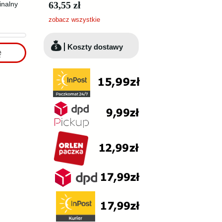
63,55 zł
inalny
zobacz wszystkie
Koszty dostawy
ę