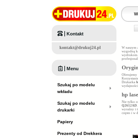
Kontakt
kontakt@drukuj24.pl
W naszym a
wygodną ko
wydrukom.
profesjonal
Orygin
Menu
Oferujemy
Korzystani
Drukarka
h
Szukaj po modelu
wydajności
wkładu
hp las
Nie tylko 
Szukaj po modelu
Q2612AD
wyraźny i 
drukarki
często i w 
Papiery
Prezenty od Drekkera