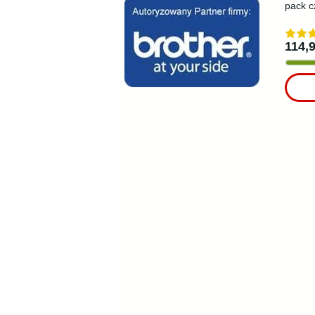
pack c
114,9