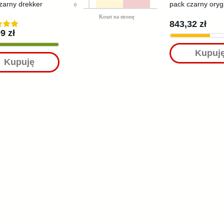
zarny drekker
pack czarny oryg
0
Koszt na stronę
843,32 zł
9 zł
Kupuj
Kupuję