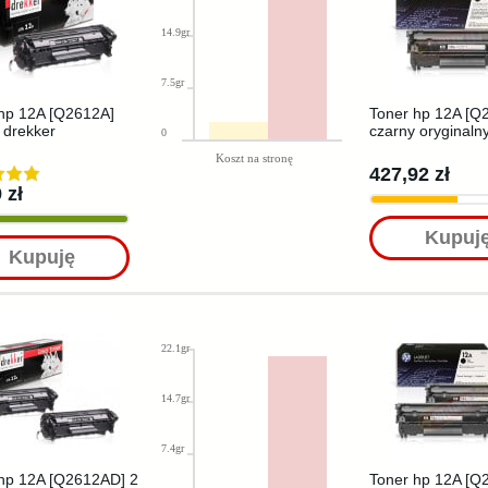
14.9gr
7.5gr
hp 12A [Q2612A]
Toner hp 12A [Q
 drekker
czarny oryginaln
0
Koszt na stronę
427,92 zł
 zł
Kupuj
Kupuję
22.1gr
14.7gr
7.4gr
hp 12A [Q2612AD] 2
Toner hp 12A [Q