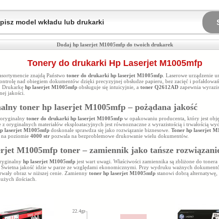
Dodaj hp laserjet M1005mfp do twoich drukarek
Tonery do drukarki Hp Laserjet M1005mfp
sortymencie znajdą Państwo
toner do drukarki hp laserjet M1005mfp
. Laserowe urządzenie u
ntrolę nad obiegiem dokumentów dzięki precyzyjnej obsłudze papieru, bez zacięć i pofałdowań
 Drukarkę
hp laserjet M1005mfp
obsługuje się intuicyjnie, a
toner Q2612AD
zapewnia wyrazis
nej jakości.
alny toner hp laserjet M1005mfp – pożądana jakość
 oryginalny
toner do drukarki hp laserjet M1005mfp
w opakowaniu producenta, który jest obję
e z oryginalnych materiałów eksploatacyjnych jest równoznaczne z wyrazistością i trwałością w
p laserjet M1005mfp
doskonale sprawdza się jako rozwiązanie biznesowe.
Toner hp laserjet 
 na poziomie
4000 str
pozwala na bezproblemowe drukowanie wielu dokumentów.
erjet M1005mfp toner – zamiennik jako tańsze rozwiązani
oryginalny
hp laserjet M1005mfp
jest wart uwagi. Właściwości zamiennika są zbliżone do tonera
. Świetna jakość idzie w parze ze względami ekonomicznymi. Przy wydruku ważnych dokument
trwały obraz w niższej cenie. Zamienny
toner hp laserjet M1005mfp
stanowi dobrą alternatywę,
dużych ilościach.
22.4gr