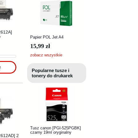
2612A]
y
Papier POL Jet A4
15,99 zł
zobacz wszystkie
ę
Popularne tusze i
tonery do drukarek
Tusz canon [PGI-525PGBK]
czarny 19ml oryginalny
2612AD] 2