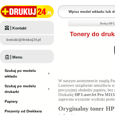
Dodaj HP L
Kontakt
Tonery do druk
kontakt@drukuj24.pl
Menu
Szukaj po modelu
wkładu
W naszym asortymencie znajdą P
Laserowe urządzenie umożliwia w
Szukaj po modelu
precyzyjnej obsłudze papieru, bez
drukarki
Drukarkę
HP LaserJet Pro M113
zapewnia wyraziste wydruki profes
Papiery
Oryginalny toner HP
Prezenty od Drekkera