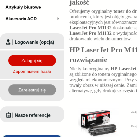
jakość
Artykuły biurowe
Oferujemy oryginalny
toner do d
producenta, który jest objęty gwar
Akcesoria AGD
eksploatacyjnych jest równoznacz
LaserJet Pro M1132
doskonale sp
LaserJet Pro M1132
o wydajnośc
drukowanie wielu dokumentów.
Logowanie (opcja)
HP LaserJet Pro M113
rozwiązanie
Zaloguj się
Nie tylko oryginalny
HP LaserJet
Zapomniałem hasła
są zbliżone do tonera oryginalneg
względami ekonomicznymi. Przy 
trwały obraz w niższej cenie. Za
Zarejestruj się
alternatywę, gdy drukujesz często 
25.1
Nasze referencje
16.7