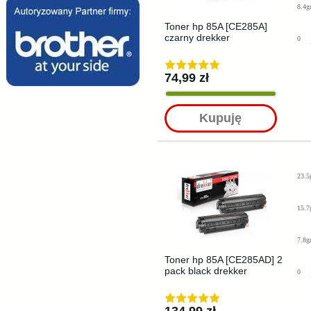
8.4g
Toner hp 85A [CE285A]
czarny drekker
0
74,99 zł
Kupuję
23.5
15.7
7.8g
Toner hp 85A [CE285AD] 2
pack black drekker
0