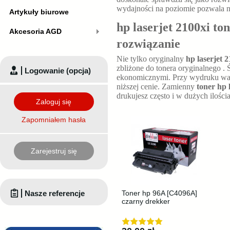
wydajności na poziomie
pozwala 
Artykuły biurowe
hp laserjet 2100xi to
Akcesoria AGD
rozwiązanie
Nie tylko oryginalny
hp laserjet 2
zbliżone do tonera oryginalnego
. 
Logowanie (opcja)
ekonomicznymi. Przy wydruku wa
niższej cenie. Zamienny
toner hp 
drukujesz często i w dużych ilości
Zaloguj się
Zapomniałem hasła
Zarejestruj się
Nasze referencje
Toner hp 96A [C4096A]
czarny drekker