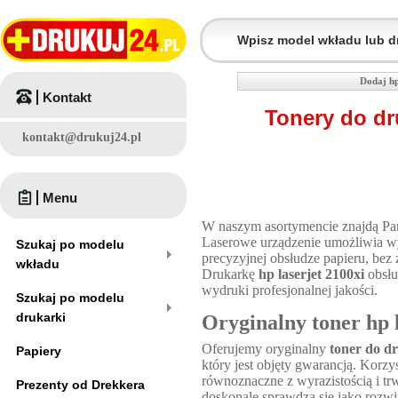
Dodaj hp
Kontakt
Tonery do dr
kontakt@drukuj24.pl
Menu
W naszym asortymencie znajdą P
Laserowe urządzenie umożliwia w
Szukaj po modelu
precyzyjnej obsłudze papieru, bez
wkładu
Drukarkę
hp laserjet 2100xi
obsług
wydruki profesjonalnej jakości.
Szukaj po modelu
drukarki
Oryginalny toner hp 
Oferujemy oryginalny
toner do dr
Papiery
który jest objęty gwarancją. Korzy
równoznaczne z wyrazistością i t
Prezenty od Drekkera
doskonale sprawdza się jako rozw