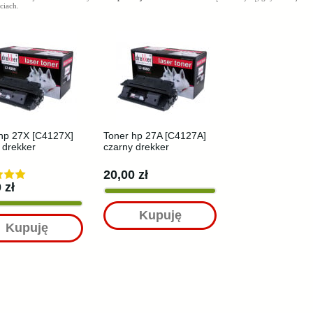
ciach.
hp 27X [C4127X]
Toner hp 27A [C4127A]
 drekker
czarny drekker
20,00 zł
 zł
Kupuję
Kupuję