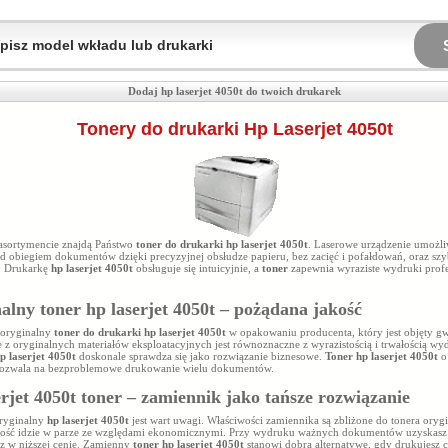
Dodaj hp laserjet 4050t do twoich drukarek
Tonery do drukarki Hp Laserjet 4050t
sortymencie znajdą Państwo
toner do drukarki hp laserjet 4050t
. Laserowe urządzenie umożl
ad obiegiem dokumentów dzięki precyzyjnej obsłudze papieru, bez zacięć i pofałdowań, oraz sz
 Drukarkę
hp laserjet 4050t
obsługuje się intuicyjnie, a
toner
zapewnia wyraziste wydruki profe
alny toner hp laserjet 4050t – pożądana jakość
 oryginalny
toner do drukarki hp laserjet 4050t
w opakowaniu producenta, który jest objęty gw
e z oryginalnych materiałów eksploatacyjnych jest równoznaczne z wyrazistością i trwałością w
p laserjet 4050t
doskonale sprawdza się jako rozwiązanie biznesowe.
Toner hp laserjet 4050t
o
ozwala na bezproblemowe drukowanie wielu dokumentów.
erjet 4050t toner – zamiennik jako tańsze rozwiązanie
oryginalny
hp laserjet 4050t
jest wart uwagi. Właściwości zamiennika są zbliżone do tonera ory
kość idzie w parze ze względami ekonomicznymi. Przy wydruku ważnych dokumentów uzyskasz
az w niższej cenie. Zamienny
toner hp laserjet 4050t
stanowi dobrą alternatywę, gdy drukujesz c