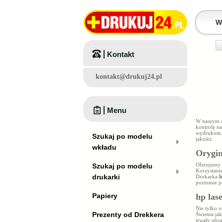
Kontakt
kontakt@drukuj24.pl
Menu
W naszym a
kontrolę n
wydrukom.
Szukaj po modelu
jakości.
wkładu
Orygin
Oferujemy
Szukaj po modelu
Korzystani
drukarki
Drukarka
h
poziomie
p
Papiery
hp las
Nie tylko 
Prezenty od Drekkera
Świetna ja
trwały obr