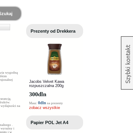
Szukaj
Prezenty od Drekkera
iwia wygodną
ybkim
sjonalnej
Jacobs Velvet Kawa
rozpuszczalna 200g
300
dln
arancją.
ydruków.
0dln
Masz:
na prezenty
 wydajności na
zobacz wszystkie
Papier POL Jet A4
ginalnego
.
 wyraźny i
zęsto i w