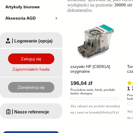
wydajności na poziomie
30000 str
Artykuły biurowe
dokumentów.
Akcesoria AGD
Logowanie (opcja)
Zaloguj się
zszywki HP [C8091A]
To
Zapomniałem hasła
oryginalne
cza
196,04 zł
Zarejestruj się
1 
Powiadom mnie, kiedy produkt
będzie dostępny
Pow
będ
Aby zakupić ten produkt skontaktuj
Nasze referencje
Aby 
się z nami na
kontakt@drukuj24.pl
.
się 