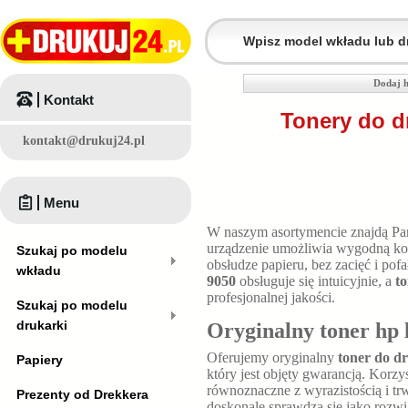
Dodaj h
Kontakt
Tonery do d
kontakt@drukuj24.pl
Menu
W naszym asortymencie znajdą P
urządzenie umożliwia wygodną kon
Szukaj po modelu
obsłudze papieru, bez zacięć i p
wkładu
9050
obsługuje się intuicyjnie, a
to
profesjonalnej jakości.
Szukaj po modelu
drukarki
Oryginalny toner hp 
Oferujemy oryginalny
toner do dr
Papiery
który jest objęty gwarancją. Korzy
równoznaczne z wyrazistością i t
Prezenty od Drekkera
doskonale sprawdza się jako rozw