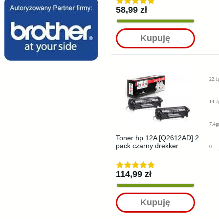
58,99 zł
Kupuję
22.1
14.7
7.4g
Toner hp 12A [Q2612AD] 2
pack czarny drekker
0
114,99 zł
Kupuję