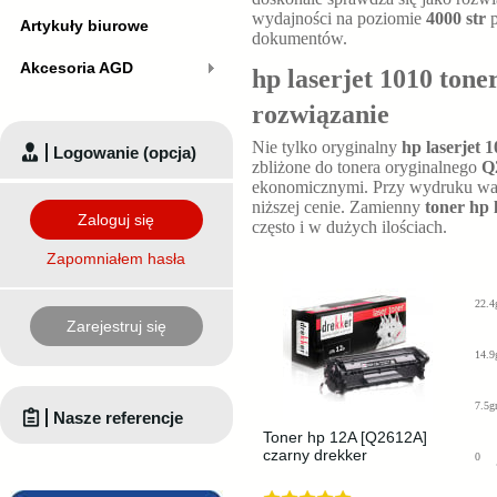
wydajności na poziomie
4000 str
p
Artykuły biurowe
dokumentów.
Akcesoria AGD
hp laserjet 1010 tone
rozwiązanie
Nie tylko oryginalny
hp laserjet 
Logowanie (opcja)
zbliżone do tonera oryginalnego
Q
ekonomicznymi. Przy wydruku wa
niższej cenie. Zamienny
toner hp 
Zaloguj się
często i w dużych ilościach.
Zapomniałem hasła
22.4
Zarejestruj się
14.9
7.5g
Nasze referencje
Toner hp 12A [Q2612A]
czarny drekker
0