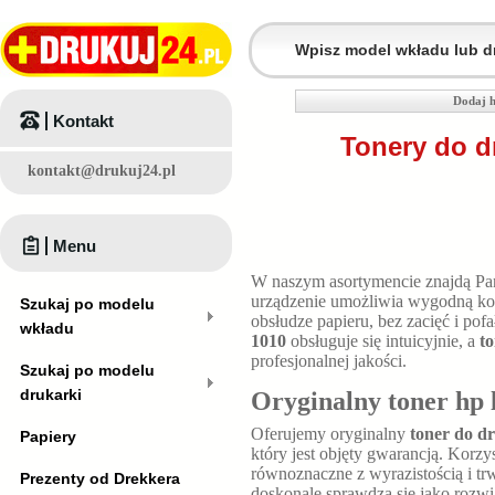
Dodaj h
Kontakt
Tonery do d
kontakt@drukuj24.pl
Menu
W naszym asortymencie znajdą P
urządzenie umożliwia wygodną kon
Szukaj po modelu
obsłudze papieru, bez zacięć i p
wkładu
1010
obsługuje się intuicyjnie, a
to
profesjonalnej jakości.
Szukaj po modelu
drukarki
Oryginalny toner hp 
Oferujemy oryginalny
toner do dr
Papiery
który jest objęty gwarancją. Korzy
równoznaczne z wyrazistością i t
Prezenty od Drekkera
doskonale sprawdza się jako rozw