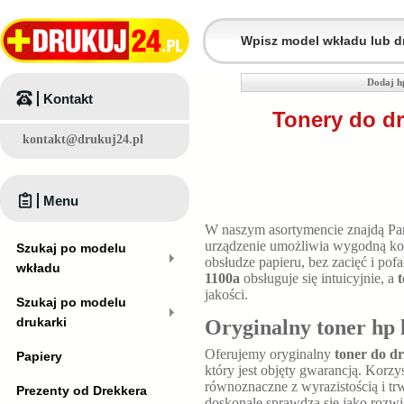
Dodaj h
Kontakt
Tonery do dr
kontakt@drukuj24.pl
Menu
W naszym asortymencie znajdą P
urządzenie umożliwia wygodną kon
Szukaj po modelu
obsłudze papieru, bez zacięć i p
wkładu
1100a
obsługuje się intuicyjnie, a
t
jakości.
Szukaj po modelu
drukarki
Oryginalny toner hp 
Oferujemy oryginalny
toner do dr
Papiery
który jest objęty gwarancją. Korzy
równoznaczne z wyrazistością i t
Prezenty od Drekkera
doskonale sprawdza się jako rozw