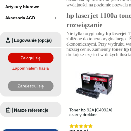
wydajności na poziomie
pozwala 
Artykuły biurowe
hp laserjet 1100a ton
Akcesoria AGD
rozwiązanie
Nie tylko oryginalny
hp laserjet 
zbliżone do tonera oryginalnego
. 
Logowanie (opcja)
ekonomicznymi. Przy wydruku wa
niższej cenie. Zamienny
toner hp 
drukujesz często i w dużych ilości
Zaloguj się
Zapomniałem hasła
Zarejestruj się
Nasze referencje
Toner hp 92A [C4092A]
czarny drekker